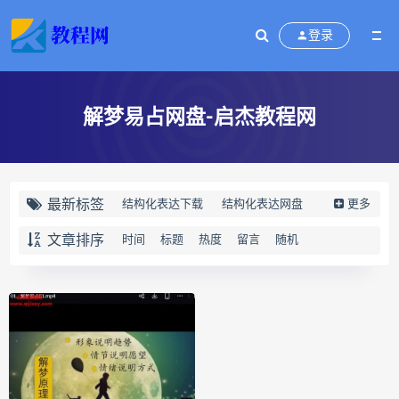
登录
解梦易占网盘-启杰教程网
最新标签
结构化表达下载
结构化表达网盘
更多
结构化表达epub
结构化表达mobi
文章排序
时间
标题
热度
留言
随机
结构化表达pdf
结构化表达电子书
结构化表达
演讲与写作
结构化表达如何汇报工作
黄漫宇
静观自我关怀下载
静观自我关怀网盘
静观自我关怀epub
静观自我关怀mobi
静观自我关怀pdf