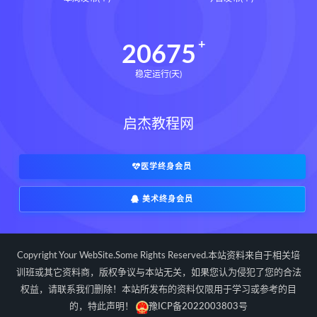
写你想读的文章改变人生的简洁写作法
田中泰延
让一切如你所愿下载
20675
让一切如你所愿网盘
稳定运行(天)
让一切如你所愿epub
让一切如你所愿mobi
启杰教程网
让一切如你所愿pdf
让一切如你所愿电子书
如何在任何情 况下拥有控制力和影响力
医学终身会员
让一切如你所愿
大卫J利伯曼
美术终身会员
思维羽球思维系统课下载
思维羽球思维系统课网盘
郑思维羽球思维系统课
郑思维
Copyright Your WebSite.Some Rights Reserved.本站资料来自于相关培
建炎南渡下载
建炎南渡网盘
训班或其它资料商，版权争议与本站无关，如果您认为侵犯了您的合法
权益，请联系我们删除！本站所发布的资料仅限用于学习或参考的目
建炎南渡epub
建炎南渡mobi
的，特此声明！
豫ICP备2022003803号
建炎南渡pdf
建炎南渡电子书