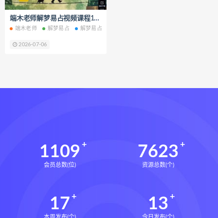
静观自我关怀电子书
静观自我关怀
端木老师解梦易占视频课程10集百度网盘下载学习
静观自我关怀勇敢爱自己的51项练习
端木老师
解梦易占
解梦易占网盘
解梦易占下载
克里斯汀内夫
数据化决策2.0下载
2026-07-06
数据化决策2.0网盘
数据化决策2.0epub
数据化决策2.0mobi
数据化决策2.0pdf
数据化决策2.0电子书
数据化决策2.0
约恩里塞根
写你想读的文章下载
写你想读的文章网盘
1109
7623
写你想读的文章epub
会员总数(位)
资源总数(个)
写你想读的文章mobi
写你想读的文章pdf
17
13
写你想读的文章电子书
写你想读的文章
本周发布(个)
今日发布(个)