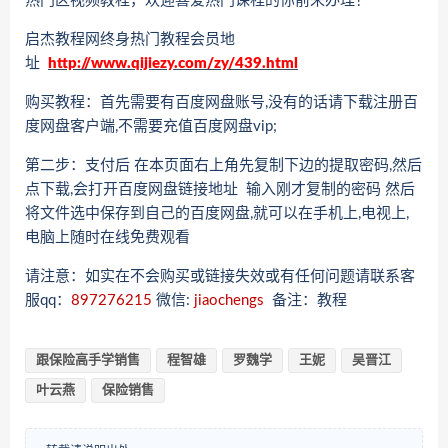
热门区视频教程，欢迎喜爱热门课程的你前来办理！
启杰教程网终身热门教程会员地
址
http://www.qijiezy.com/zy/439.html
购买教程：首先需要有百度网盘账号,没有的话请下载注册百
度网盘客户端,不需要充值百度网盘vip;
第二步：支付后 在本页面右上角先复制下边的提取密码,然后
点下载,会打开百度网盘链接地址 输入刚才复制的密码 然后
将文件选中保存到自己的百度网盘,就可以在手机上,电视上,
电脑上随时在线免费观看
请注意：如实在不会购买或链接失效或有任何问题请联系客
服qq：
897276215
微信:
jiaochengs
备注：教程
跟保险高手学销售
程智雄
罗魏学
王妮
吴晋江
叶云燕
保险销售