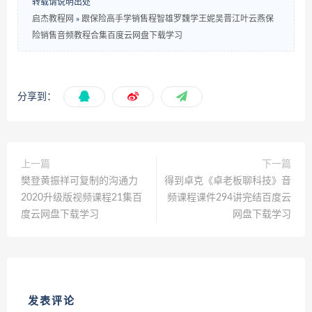
转载请说明出处
启杰教程网
»
跟保险高手学销售程智雄罗魏学王妮吴晋江叶云燕保
险销售音频教程合集百度云网盘下载学习
分享到：
上一篇
下一篇
樊登黄振祥可复制的沟通力
得到卓克《卓老板聊科技》音
2020升级版视频课程21集百
频课程课件294讲完结百度云
度云网盘下载学习
网盘下载学习
发表评论