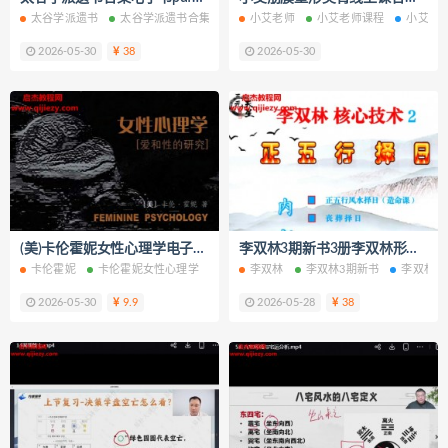
太谷学派遗书
太谷学派遗书合集
太谷学派遗书电子书
小艾老师
小艾老师课程
太谷学派遗书PDF
小艾老
2026-05-30
38
2026-05-30
(美)卡伦霍妮女性心理学电子书pdf百度网盘下载学习
李双林3期新书3册李双林形恋理气课核心技术正五行择日电子书pdf百度网盘下载学习
卡伦霍妮
卡伦霍妮女性心理学
女性心理学
李双林
女性心理学电子书
李双林3期新书
李双林形
女性心
2026-05-30
9.9
2026-05-28
38