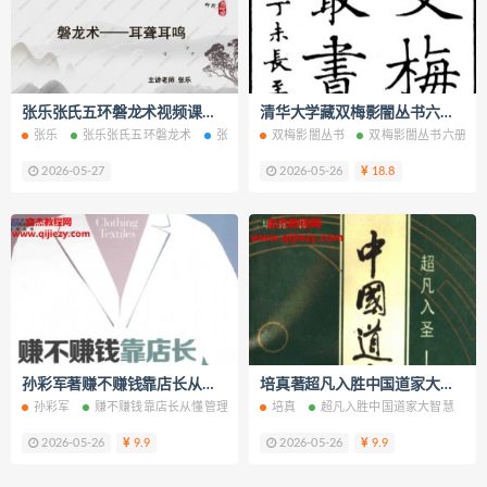
张乐张氏五环磐龙术视频课程22集百度网盘下载学习
清华大学藏双梅影闇丛书六册全合订本电子书pdf百度网盘下载学习
张乐
张乐张氏五环磐龙术
张氏五环磐龙术
双梅影闇丛书
张氏五环磐龙术网盘
双梅影闇丛书六册
张氏
2026-05-27
2026-05-26
18.8
孙彩军著赚不赚钱靠店长从懂管理到会经营电子书pdf百度网盘下载学习
培真著超凡入胜中国道家大智慧电子书pdf百度网盘下载学习
孙彩军
赚不赚钱靠店长从懂管理到会经营
培真
赚不赚钱靠店长电子书
超凡入胜中国道家大智慧
赚不赚
2026-05-26
9.9
2026-05-26
9.9