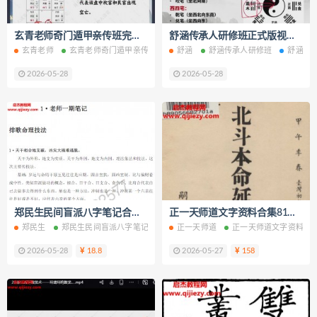
玄青老师奇门遁甲亲传班完整视频课程26集+课件百度网盘下载学习
舒涵传承人研修班正式版视频课程60集+课件百度网盘下载学习
玄青老师
玄青老师奇门遁甲亲传班
玄青老师奇门遁甲亲传班网盘
舒涵
舒涵传承人研修班
舒涵传
玄青老
2026-05-28
2026-05-28
郑民生民间盲派八字笔记合集电子书pdf百度网盘下载学习
正一天师道文字资料合集81份电子书pdf百度网盘下载学习
郑民生
郑民生民间盲派八字笔记合集
正一天师道
郑民生民间盲派八字笔记合集电子书
正一天师道文字资料
2026-05-28
18.8
2026-05-27
158