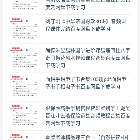
利增长商业创新流量掘金直播课合集百
度云网盘下载学习
刘守刚《中华帝国财政30讲》音频课
程课件完结百度网盘下载学习
尚德朱昱易朴国学进阶课易理四柱八字
奇门梅花风水视频课程合集百度云网盘
下载学习
面相手相电子书合集105册pdf面相电
子书手相电子书百度网盘下载学习
跟保险高手学销售程智雄罗魏学王妮吴
晋江叶云燕保险销售音频教程合集百度
云网盘下载学习
雪梨老师精品课三合一（自然拼读+国