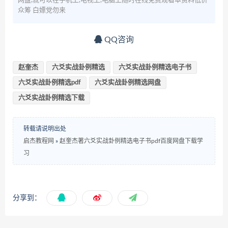
网盘,就可以在手机上,电视上,电脑上随时在线免费观看本资料低价
众筹 白嫖党勿来
QQ咨询
赵奎杰
六爻实战卦例精选
六爻实战卦例精选电子书
六爻实战卦例精选pdf
六爻实战卦例精选网盘
六爻实战卦例精选下载
转载请说明出处
启杰教程网
»
赵奎杰著六爻实战卦例精选电子书pdf百度网盘下载学
习
分享到：