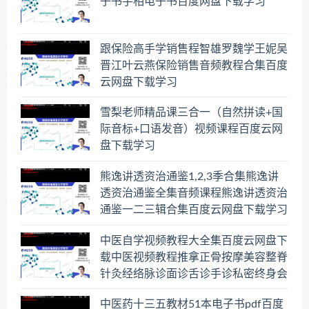
子书手相电子书百度网盘下载学习
跟保险高手学销售程智雄罗魏学王妮吴
晋江叶云燕保险销售音频教程合集百度
云网盘下载学习
雪梨老师精品课三合一（自然拼读+国
际音标+口语发音）视频课程百度云网
盘下载学习
熊逸讲透资治通鉴1,2,3季合集熊逸讲
透资治通鉴全集音频课程熊逸讲透资治
通鉴一二三辑合集百度云网盘下载学习
中医自学视频教程大全集百度云网盘下
载中医视频教程推拿正骨按摩美容整脊
针灸经络脉诊面诊舌诊手诊私密终身会
员百度网盘共享群
中医药十三五教材51本电子书pdf百度