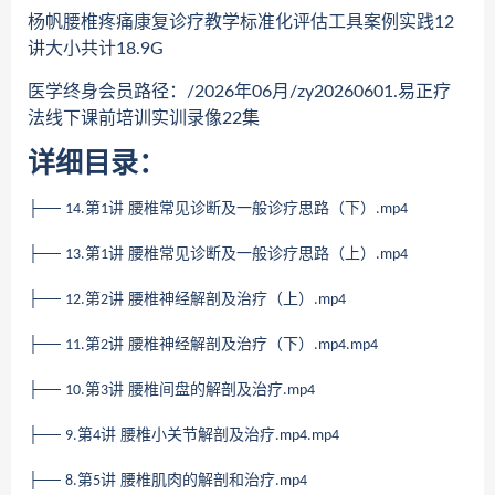
杨帆腰椎疼痛康复诊疗教学标准化评估工具案例实践12
讲大小共计18.9G
医学终身会员路径：/2026年06月/zy20260601.易正疗
法线下课前培训实训录像22集
详细目录：
├──
第
讲 腰椎常见诊断及一般诊疗思路（下）
14.
1
.mp4
├──
第
讲 腰椎常见诊断及一般诊疗思路（上）
13.
1
.mp4
├──
第
讲 腰椎神经解剖及治疗（上）
12.
2
.mp4
├──
第
讲 腰椎神经解剖及治疗（下）
11.
2
.mp4.mp4
├──
第
讲 腰椎间盘的解剖及治疗
10.
3
.mp4
├──
第
讲 腰椎小关节解剖及治疗
9.
4
.mp4.mp4
├──
第
讲 腰椎肌肉的解剖和治疗
8.
5
.mp4