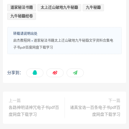
道家秘法书籍
太上迁山破地九牛秘籙
九牛秘籙
九牛秘籙经卷
转载请说明出处
启杰教程网
»
道家秘法书籍太上迁山破地九牛秘籙文字资料合集电
子书pdf百度网盘下载学习
分享到：
上一篇
下一篇
各路神明请神咒电子书pdf百
诸真宝诰一百条电子书pdf百
度网盘下载学习
度网盘下载学习