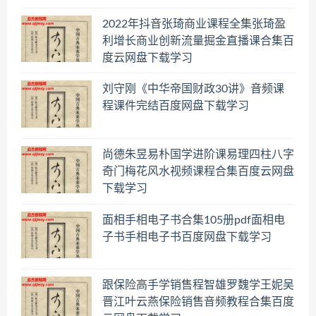
2022年抖音张琦商业课程全集张琦盈
利增长商业创新流量掘金直播课合集百
度云网盘下载学习
刘守刚《中华帝国财政30讲》音频课
程课件完结百度网盘下载学习
尚德朱昱易朴国学进阶课易理四柱八字
奇门梅花风水视频课程合集百度云网盘
下载学习
面相手相电子书合集105册pdf面相电
子书手相电子书百度网盘下载学习
跟保险高手学销售程智雄罗魏学王妮吴
晋江叶云燕保险销售音频教程合集百度