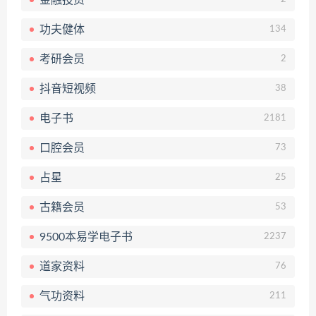
功夫健体
134
考研会员
2
抖音短视频
38
电子书
2181
口腔会员
73
占星
25
古籍会员
53
9500本易学电子书
2237
道家资料
76
气功资料
211