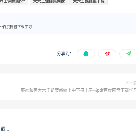
六壬课经集pdf
大六壬课经集网盘
大六壬课经集下载
df百度网盘下载学习
分享到：
下一
邵彦和著大六壬断案新编上中下冊电子书pdf百度网盘下载学
学习