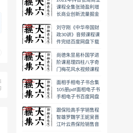
2022年抖音张琦商业
日罗盘教程百度云网
课程全集张琦盈利增
盘会员
长商业创新流量掘金
直播课合集百度云网
刘守刚《中华帝国财
盘下载学习
政30讲》音频课程课
件完结百度网盘下载
学习
尚德朱昱易朴国学进
阶课易理四柱八字奇
门梅花风水视频课程
合集百度云网盘下载
篇
面相手相电子书合集
学习
习
105册pdf面相电子书
手相电子书百度网盘
下载学习
跟保险高手学销售程
智雄罗魏学王妮吴晋
江叶云燕保险销售音
频教程合集百度云网