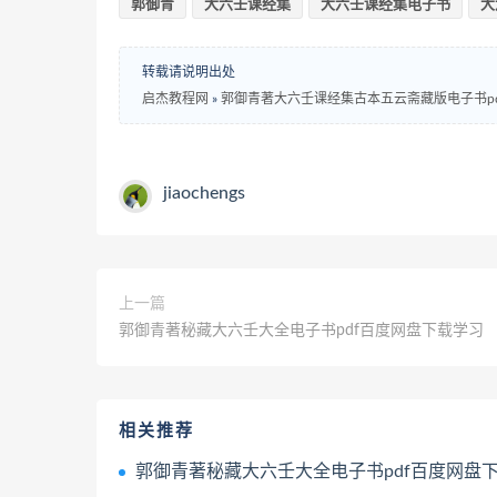
郭御青
大六壬课经集
大六壬课经集电子书
大
转载请说明出处
启杰教程网
»
郭御青著大六壬课经集古本五云斋藏版电子书p
jiaochengs
上一篇
郭御青著秘藏大六壬大全电子书pdf百度网盘下载学习
相关推荐
郭御青著秘藏大六壬大全电子书pdf百度网盘下载