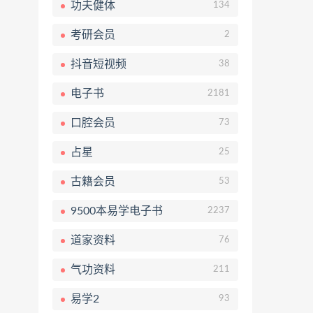
功夫健体
134
考研会员
2
抖音短视频
38
电子书
2181
口腔会员
73
占星
25
古籍会员
53
9500本易学电子书
2237
道家资料
76
气功资料
211
易学2
93