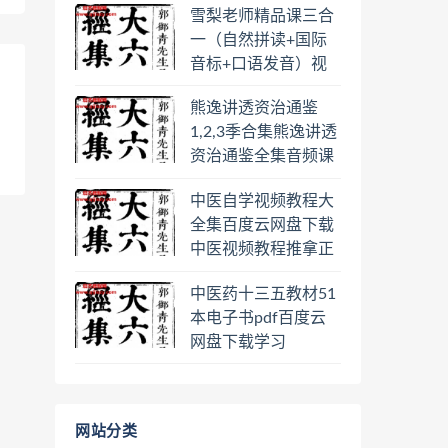
雪梨老师精品课三合
盘下载学习
一（自然拼读+国际
音标+口语发音）视
频课程百度云网盘下
熊逸讲透资治通鉴
载学习
1,2,3季合集熊逸讲透
资治通鉴全集音频课
程熊逸讲透资治通鉴
中医自学视频教程大
一二三辑合集百度云
全集百度云网盘下载
网盘下载学习
中医视频教程推拿正
骨按摩美容整脊针灸
中医药十三五教材51
经络脉诊面诊舌诊手
本电子书pdf百度云
诊私密终身会员百度
网盘下载学习
网盘共享群
网站分类