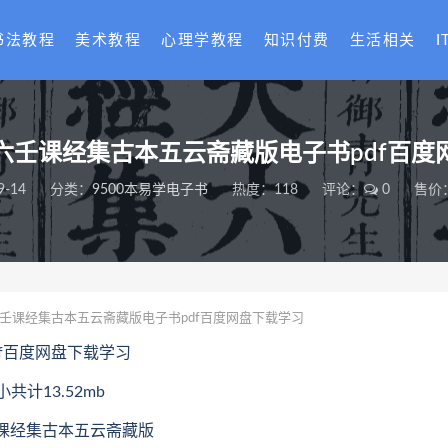
书法教程
美术教程
心理学教程
知识付费
生活相关
I
六壬课经集古本五云斋藏版电子书pdf百度
9-14
分类：
9500本易学电子书
热度：118
评论：
0
售价：
壬课经集古本五云斋藏版电子书pdf百度网盘下载学习
f百度网盘下载学习
计13.52mb
壬课经集古本五云斋藏版