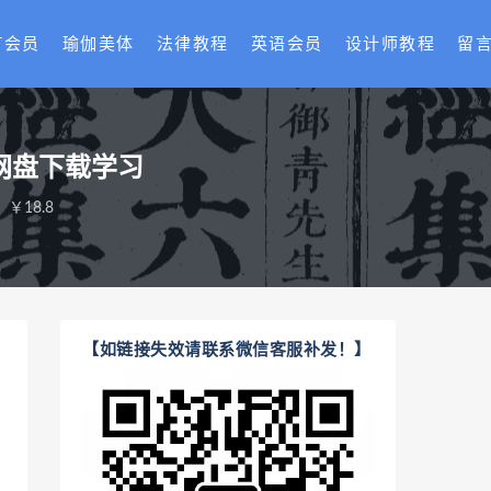
T会员
瑜伽美体
法律教程
英语会员
设计师教程
留
网盘下载学习
￥18.8
【如链接失效请联系微信客服补发！】