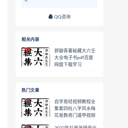
来
QQ咨询
相关内容
郭御青著秘藏大六壬
大全电子书pdf百度
网盘下载学习
热门文章
自学易经视频教程全
集套四柱八字风水梅
花易数奇门遁甲视频
教程六壬六爻八卦择