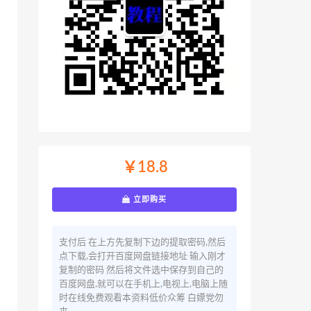
￥18.8
立即购买
支付后 在上方先复制下边的提取密码,然后
点下载,会打开百度网盘链接地址 输入刚才
复制的密码 然后将文件选中保存到自己的
百度网盘,就可以在手机上,电视上,电脑上随
时在线免费观看本资料低价众筹 白嫖党勿