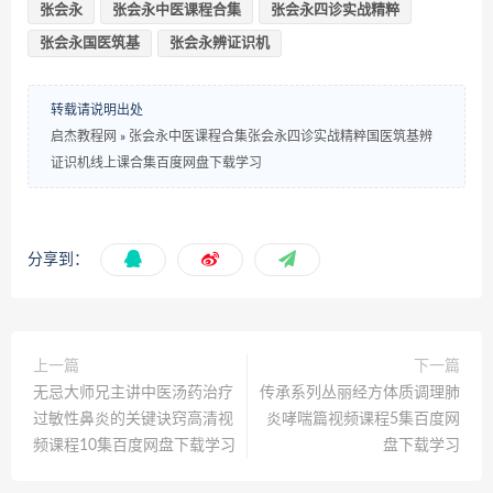
张会永
张会永中医课程合集
张会永四诊实战精粹
张会永国医筑基
张会永辨证识机
转载请说明出处
启杰教程网
»
张会永中医课程合集张会永四诊实战精粹国医筑基辨
证识机线上课合集百度网盘下载学习
分享到：
上一篇
下一篇
无忌大师兄主讲中医汤药治疗
传承系列丛丽经方体质调理肺
过敏性鼻炎的关键诀窍高清视
炎哮喘篇视频课程5集百度网
频课程10集百度网盘下载学习
盘下载学习