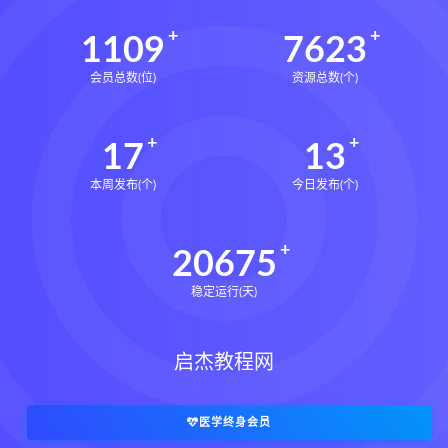
1109
7623
会员总数(位)
资源总数(个)
17
13
本周发布(个)
今日发布(个)
20675
稳定运行(天)
启杰教程网
医学终身会员