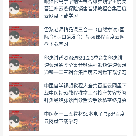
跟保险高手学销售程智雄罗魏学王妮吴
晋江叶云燕保险销售音频教程合集百度
云网盘下载学习
雪梨老师精品课三合一（自然拼读+国
际音标+口语发音）视频课程百度云网
盘下载学习
熊逸讲透资治通鉴1,2,3季合集熊逸讲
透资治通鉴全集音频课程熊逸讲透资治
通鉴一二三辑合集百度云网盘下载学习
中医自学视频教程大全集百度云网盘下
载中医视频教程推拿正骨按摩美容整脊
针灸经络脉诊面诊舌诊手诊私密终身会
员百度网盘共享群
中医药十三五教材51本电子书pdf百度
云网盘下载学习