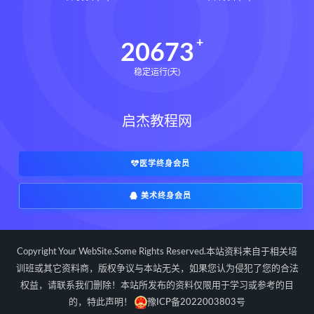
20673
稳定运行(天)
启杰教程网
医学终身会员
美术终身会员
Copyright Your WebSite.Some Rights Reserved.本站资料来自于相关培
训班或其它资料商，版权争议与本站无关，如果您认为侵犯了您的合法
权益，请联系我们删除！本站所发布的资料仅限用于学习或参考的目
的，特此声明！
豫ICP备2022003803号