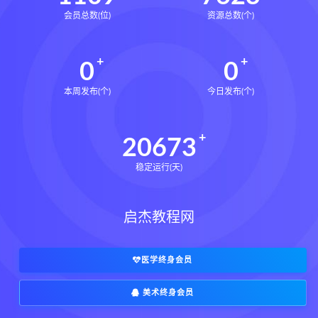
会员总数(位)
资源总数(个)
0
0
本周发布(个)
今日发布(个)
20673
稳定运行(天)
启杰教程网
医学终身会员
美术终身会员