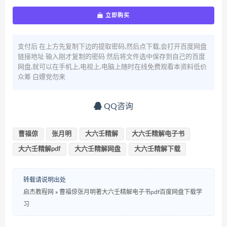
立即购买
支付后 在上方先复制下边的提取密码,然后点下载,会打开百度网盘
链接地址 输入刚才复制的密码 然后将文件选中保存到自己的百度
网盘,就可以在手机上,电视上,电脑上随时在线免费观看本资料低价
众筹 白嫖党勿来
QQ咨询
曹福倞
张月明
大六壬精解
大六壬精解电子书
大六壬精解pdf
大六壬精解网盘
大六壬精解下载
转载请说明出处
启杰教程网
»
曹福倞张月明著大六壬精解电子书pdf百度网盘下载学
习