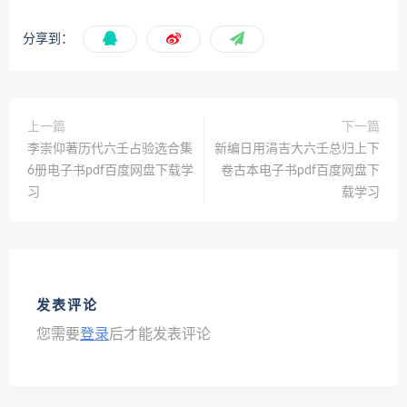
分享到：
上一篇
下一篇
李崇仰著历代六壬占验选合集
新编日用涓吉大六壬总归上下
6册电子书pdf百度网盘下载学
卷古本电子书pdf百度网盘下
习
载学习
发表评论
您需要
登录
后才能发表评论