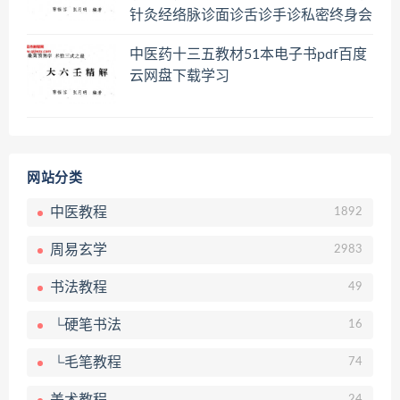
针灸经络脉诊面诊舌诊手诊私密终身会
员百度网盘共享群
中医药十三五教材51本电子书pdf百度
云网盘下载学习
网站分类
中医教程
1892
周易玄学
2983
书法教程
49
└硬笔书法
16
└毛笔教程
74
24