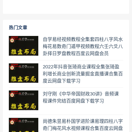
热门文章
自学易经视频教程全集套四柱八字风水
梅花易数奇门遁甲视频教程六壬六爻八
卦择日罗盘教程百度云网盘会员
2022年抖音张琦商业课程全集张琦盈
利增长商业创新流量掘金直播课合集百
度云网盘下载学习
刘守刚《中华帝国财政30讲》音频课
程课件完结百度网盘下载学习
尚德朱昱易朴国学进阶课易理四柱八字
奇门梅花风水视频课程合集百度云网盘