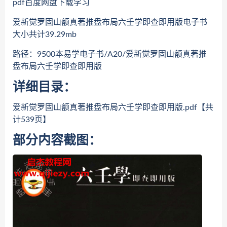
pdf百度网盘下载学习
爱新觉罗固山额真著推盘布局六壬学即查即用版电子书
大小共计39.29mb
路径：9500本易学电子书/A20/爱新觉罗固山额真著推
盘布局六壬学即查即用版
详细目录：
爱新觉罗固山额真著推盘布局六壬学即查即用版.pdf【共
计539页】
部分内容截图：