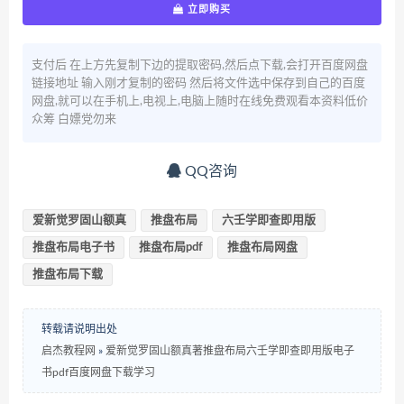
立即购买
支付后 在上方先复制下边的提取密码,然后点下载,会打开百度网盘
链接地址 输入刚才复制的密码 然后将文件选中保存到自己的百度
网盘,就可以在手机上,电视上,电脑上随时在线免费观看本资料低价
众筹 白嫖党勿来
QQ咨询
爱新觉罗固山额真
推盘布局
六壬学即查即用版
推盘布局电子书
推盘布局pdf
推盘布局网盘
推盘布局下载
转载请说明出处
启杰教程网
»
爱新觉罗固山额真著推盘布局六壬学即查即用版电子
书pdf百度网盘下载学习