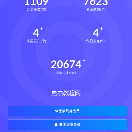
1109
7623
会员总数(位)
资源总数(个)
4
4
本周发布(个)
今日发布(个)
20674
稳定运行(天)
启杰教程网
医学终身会员
美术终身会员