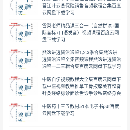
晋江叶云燕保险销售音频教程合集百度
云网盘下载学习
雪梨老师精品课三合一（自然拼读+国
际音标+口语发音）视频课程百度云网
盘下载学习
熊逸讲透资治通鉴1,2,3季合集熊逸讲
透资治通鉴全集音频课程熊逸讲透资治
通鉴一二三辑合集百度云网盘下载学习
中医自学视频教程大全集百度云网盘下
载中医视频教程推拿正骨按摩美容整脊
针灸经络脉诊面诊舌诊手诊私密终身会
员百度网盘共享群
中医药十三五教材51本电子书pdf百度
云网盘下载学习