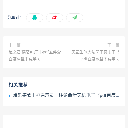
分享到：
上一篇
下一篇
赵之君(德茗)电子书pdf五件套
天罡生煞大法筒子页电子书
百度网盘下载学习
pdf百度网盘下载学习
相关推荐
潘乐德著十神启示录一柱论命泄天机电子书pdf百度网盘下载学习