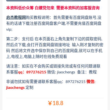
本资料低价众筹 白嫖党勿来 需要本资料的加客服咨询
启杰教程网
购买教程说明：首先需要有百度网盘账号,没
有的话请下载注册百度网盘客户端,不需要充值百度网盘
vip;
第二步：支付后 在本页面右上角先复制下边的提取密码,
然后点下载,会打开百度网盘链接地址 输入刚才复制的密
码 然后将文件选中保存到自己的百度网盘,就可以在手机
上,电视上,电脑上随时在线免费观看
请注意：如实在不会购买或链接失效或有任何问题请联
系客服
qq：897276215
微信: jiaochengs 备注：教程
非诚勿扰如有需要请联系客服qq：897276215
微信:
jiaochengs
定制
￥18.8