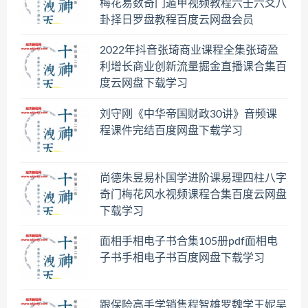
梅花易数奇门遁甲视频教程六壬六爻八
卦择日罗盘教程百度云网盘会员
2022年抖音张琦商业课程全集张琦盈
利增长商业创新流量掘金直播课合集百
度云网盘下载学习
刘守刚《中华帝国财政30讲》音频课
程课件完结百度网盘下载学习
尚德朱昱易朴国学进阶课易理四柱八字
奇门梅花风水视频课程合集百度云网盘
下载学习
面相手相电子书合集105册pdf面相电
子书手相电子书百度网盘下载学习
跟保险高手学销售程智雄罗魏学王妮吴