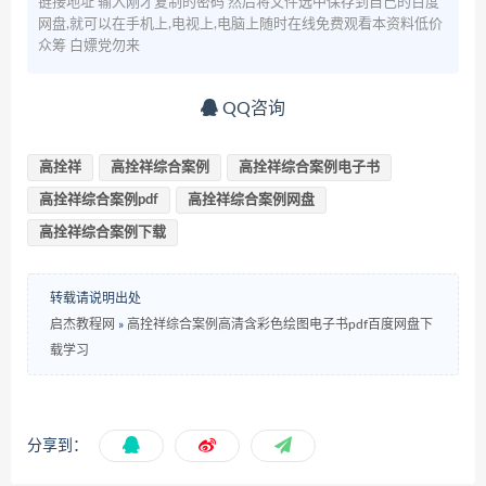
链接地址 输入刚才复制的密码 然后将文件选中保存到自己的百度
网盘,就可以在手机上,电视上,电脑上随时在线免费观看本资料低价
众筹 白嫖党勿来
QQ咨询
高拴祥
高拴祥综合案例
高拴祥综合案例电子书
高拴祥综合案例pdf
高拴祥综合案例网盘
高拴祥综合案例下载
转载请说明出处
启杰教程网
»
高拴祥综合案例高清含彩色绘图电子书pdf百度网盘下
载学习
分享到：