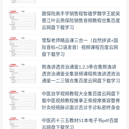
跟保险高手学销售程智雄罗魏学王妮吴
晋江叶云燕保险销售音频教程合集百度
云网盘下载学习
雪梨老师精品课三合一（自然拼读+国
际音标+口语发音）视频课程百度云网
盘下载学习
熊逸讲透资治通鉴1,2,3季合集熊逸讲
透资治通鉴全集音频课程熊逸讲透资治
通鉴一二三辑合集百度云网盘下载学习
中医自学视频教程大全集百度云网盘下
载中医视频教程推拿正骨按摩美容整脊
针灸经络脉诊面诊舌诊手诊私密终身会
员百度网盘共享群
中医药十三五教材51本电子书pdf百度
云网盘下载学习