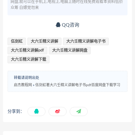
网盘,就可以在手机上,电视上,电脑上随时在线免费观看本资料低价
众筹 白嫖党勿来
QQ咨询
伍剑虹
大六壬精义讲解
大六壬精义讲解电子书
大六壬精义讲解pdf
大六壬精义讲解网盘
大六壬精义讲解下载
转载请说明出处
启杰教程网
»
伍剑虹著大六壬精义讲解电子书pdf百度网盘下载学习
分享到：