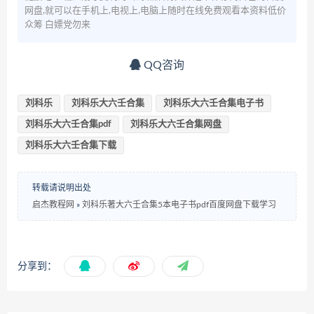
网盘,就可以在手机上,电视上,电脑上随时在线免费观看本资料低价
众筹 白嫖党勿来
QQ咨询
刘科乐
刘科乐大六壬合集
刘科乐大六壬合集电子书
刘科乐大六壬合集pdf
刘科乐大六壬合集网盘
刘科乐大六壬合集下载
转载请说明出处
启杰教程网
»
刘科乐著大六壬合集5本电子书pdf百度网盘下载学习
分享到：