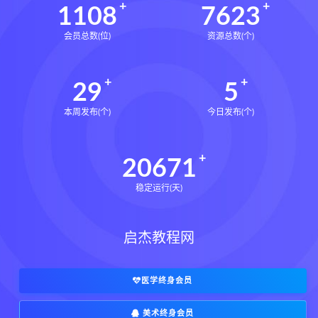
1108
7623
会员总数(位)
资源总数(个)
29
5
本周发布(个)
今日发布(个)
20671
稳定运行(天)
启杰教程网
医学终身会员
美术终身会员