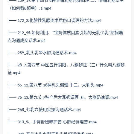
├──
第十四节
种非哺乳期乳腺调理 二、非哺乳期增生
109_19.
6
（如何看
超单）
B
.1.mp4
├──
化脓性乳腺炎术后伤口调理的方法
172_2.
.mp4
├──
如何利用、“宝妈体质因素引起的无乳少乳”挖掘痛
212_95.
点沟通成交话术
.mp4
├──
乳头乳晕水肿沟通话术
259_
.mp4
├──
第四节 中医五行阴阳，八纲辨证（三）什么叫八纲辨
28_7.
证
.mp4
├──
第八节
种乳头调理 十二、大乳头
65_12.
18
.mp4
├──
第九节
种产后大涨奶调理 五、大涨奶速调
76_13.
7
.mp4
├──
七乳穴使用实操沟通话术
268_
.mp4
├──
、手臂舒缓养护套 心肺经调理套
313_5
.mp4