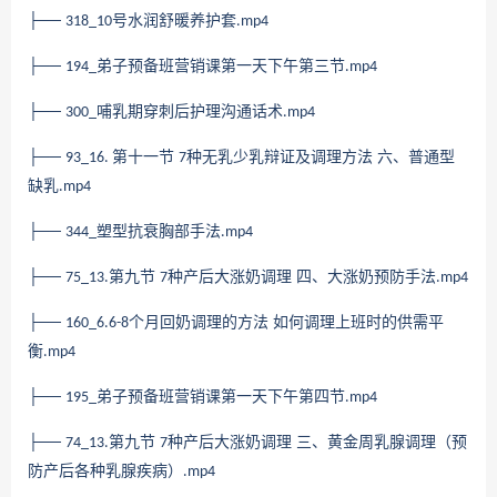
├──
号水润舒暖养护套
318_10
.mp4
├──
弟子预备班营销课第一天下午第三节
194_
.mp4
├──
哺乳期穿刺后护理沟通话术
300_
.mp4
├──
第十一节
种无乳少乳辩证及调理方法 六、普通型
93_16.
7
缺乳
.mp4
├──
塑型抗衰胸部手法
344_
.mp4
├──
第九节
种产后大涨奶调理 四、大涨奶预防手法
75_13.
7
.mp4
├──
个月回奶调理的方法 如何调理上班时的供需平
160_6.6-8
衡
.mp4
├──
弟子预备班营销课第一天下午第四节
195_
.mp4
├──
第九节
种产后大涨奶调理 三、黄金周乳腺调理（预
74_13.
7
防产后各种乳腺疾病）
.mp4