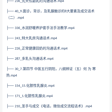
├──
先天性副乳的沟通话术
236_
.mp4
├──
面诊，背诊，及乳腺触诊的
大要素及成交话术
40_9.
8
（二）
.mp4
├──
水润舒暖养护套手法手法教学
336_
.mp4
├──
特大乳房沟通话术
243_
.mp4
├──
正常健康回奶的沟通话术
226_
.mp4
├──
多乳头沟通话术
287_
.mp4
├──
第四节 中医五行阴阳，八纲辨证（五）何 为 寒
30_7.
热
.mp4
├──
化脓性乳腺炎
154_15.
.mp4
├──
化脓性乳腺炎
171_1.
.mp4
├──
圣手与成交《电话，微信成交流程话术》
210_
.mp4