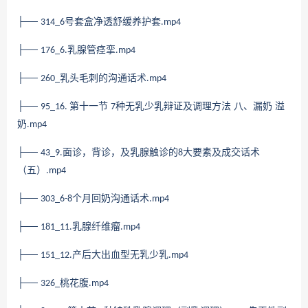
├──
号套盒净透舒缓养护套
314_6
.mp4
├──
乳腺管痉挛
176_6.
.mp4
├──
乳头毛刺的沟通话术
260_
.mp4
├──
第十一节
种无乳少乳辩证及调理方法 八、漏奶 溢
95_16.
7
奶
.mp4
├──
面诊，背诊，及乳腺触诊的
大要素及成交话术
43_9.
8
（五）
.mp4
├──
个月回奶沟通话术
303_6-8
.mp4
├──
乳腺纤维瘤
181_11.
.mp4
├──
产后大出血型无乳少乳
151_12.
.mp4
├──
桃花腹
326_
.mp4