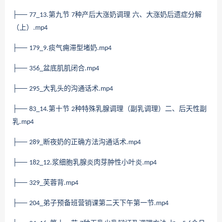
├──
第九节
种产后大涨奶调理 六、大涨奶后遗症分解
77_13.
7
（上）
.mp4
├──
痰气痈滞型堵奶
179_9.
.mp4
├──
盆底肌肌闭合
356_
.mp4
├──
大乳头的沟通话术
295_
.mp4
├──
第十节
种特殊乳腺调理（副乳调理）二、后天性副
83_14.
2
乳
.mp4
├──
断夜奶的正确方法沟通话术
289_
.mp4
├──
浆细胞乳腺炎肉芽肿性小叶炎
182_12.
.mp4
├──
芙蓉背
329_
.mp4
├──
弟子预备班营销课第二天下午第一节
204_
.mp4