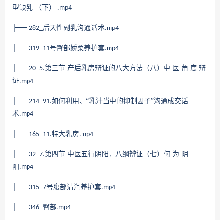
型缺乳 （下）
.mp4
├──
后天性副乳沟通话术
282_
.mp4
├──
号臀部娇柔养护套
319_11
.mp4
├──
第三节 产后乳房辩证的八大方法（八）中 医 角 度 辩
20_5.
证
.mp4
├──
如何利用、“乳汁当中的抑制因子”沟通成交话
214_91.
术
.mp4
├──
特大乳房
165_11.
.mp4
├──
第四节 中医五行阴阳，八纲辨证（七）何 为 阴
32_7.
阳
.mp4
├──
号腹部清润养护套
315_7
.mp4
├──
臀部
346_
.mp4