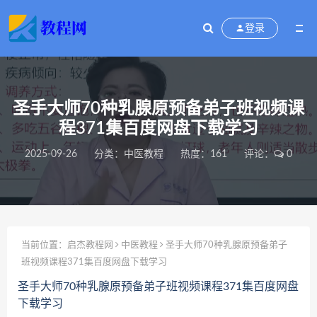
登录
圣手大师70种乳腺原预备弟子班视频课
程371集百度网盘下载学习
2025-09-26
分类：
中医教程
热度：161
评论：
0
当前位置：
启杰教程网
中医教程
圣手大师70种乳腺原预备弟子
班视频课程371集百度网盘下载学习
圣手大师70种乳腺原预备弟子班视频课程371集百度网盘
下载学习