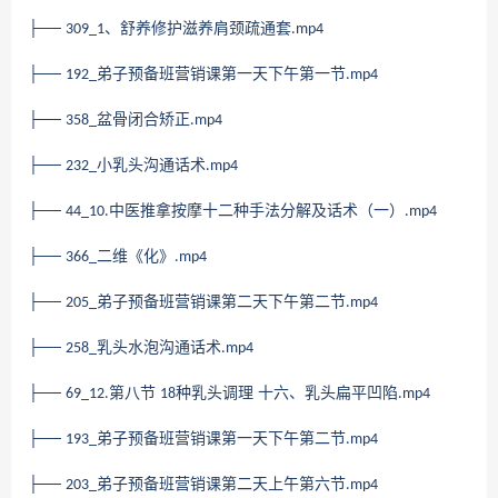
├──
、舒养修护滋养肩颈疏通套
309_1
.mp4
├──
弟子预备班营销课第一天下午第一节
192_
.mp4
├──
盆骨闭合矫正
358_
.mp4
├──
小乳头沟通话术
232_
.mp4
├──
中医推拿按摩十二种手法分解及话术（一）
44_10.
.mp4
├──
二维《化》
366_
.mp4
├──
弟子预备班营销课第二天下午第二节
205_
.mp4
├──
乳头水泡沟通话术
258_
.mp4
├──
第八节
种乳头调理 十六、乳头扁平凹陷
69_12.
18
.mp4
├──
弟子预备班营销课第一天下午第二节
193_
.mp4
├──
弟子预备班营销课第二天上午第六节
203_
.mp4