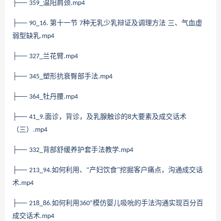
├──
温阳肩颈
359_
.mp4
├──
第十一节
种无乳少乳辩证及调理方法 三、气血虚
90_16.
7
弱型缺乳
.mp4
├──
兰花臂
327_
.mp4
├──
塑形抗衰臀部手法
345_
.mp4
├──
牡丹腰
364_
.mp4
├──
面诊，背诊，及乳腺触诊的
大要素及成交话术
41_9.
8
（三）
.mp4
├──
背部舒缓养护套手法教学
332_
.mp4
├──
如何利用、“产妇饮食”挖掘客户痛点，沟通成交话
213_94.
术
.mp4
├──
如何利用
°模仿婴儿吸吮的手法沟通实现百分百
218_86.
360
成交话术
.mp4