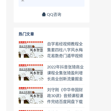
来
QQ咨询
热门文章
自学易经视频教程全
集套四柱八字风水梅
花易数奇门遁甲视频
教程六壬六爻八卦择
2022年抖音张琦商业
日罗盘教程百度云网
课程全集张琦盈利增
盘会员
长商业创新流量掘金
直播课合集百度云网
刘守刚《中华帝国财
盘下载学习
政30讲》音频课程课
件完结百度网盘下载
学习