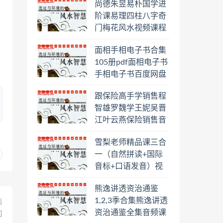
尚德朱昱易朴国学进
阶课易理四柱八字奇
门梅花风水视频课程
合集百度云网盘下载
面相手相电子书合集
学习
105册pdf面相电子书
手相电子书百度网盘
下载学习
跟保险高手学销售程
智雄罗魏学王妮吴晋
江叶云燕保险销售音
频教程合集百度云网
雪梨老师精品课三合
盘下载学习
一（自然拼读+国际
音标+口语发音）视
频课程百度云网盘下
熊逸讲透资治通鉴
载学习
1,2,3季合集熊逸讲透
篇
资治通鉴全集音频课
习