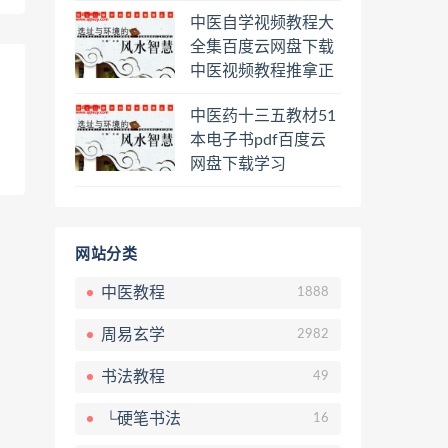
程熊逸讲透资治通鉴
中医自学视频教程大
一二三辑合集百度云
全集百度云网盘下载
网盘下载学习
中医视频教程推拿正
骨按摩美容整脊针灸
中医药十三五教材51
经络脉诊面诊舌诊手
本电子书pdf百度云
诊私密终身会员百度
网盘下载学习
网盘共享群
网站分类
中医教程
1888
周易玄学
2982
书法教程
49
└硬笔书法
16