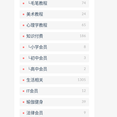
└毛笔教程
74
美术教程
24
心理学教程
65
知识付费
186
└小学会员
8
└初中会员
3
└高中会员
2
生活相关
1305
IT会员
12
瑜伽健身
39
法律会员
9