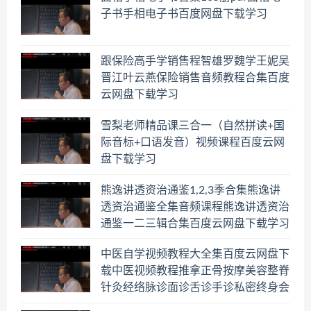
子书手相电子书百度网盘下载学习
跟保险高手学销售程智雄罗魏学王妮吴
晋江叶云燕保险销售音频教程合集百度
云网盘下载学习
雪梨老师精品课三合一（自然拼读+国
际音标+口语发音）视频课程百度云网
盘下载学习
熊逸讲透资治通鉴1,2,3季合集熊逸讲
透资治通鉴全集音频课程熊逸讲透资治
通鉴一二三辑合集百度云网盘下载学习
中医自学视频教程大全集百度云网盘下
载中医视频教程推拿正骨按摩美容整脊
针灸经络脉诊面诊舌诊手诊私密终身会
员百度网盘共享群