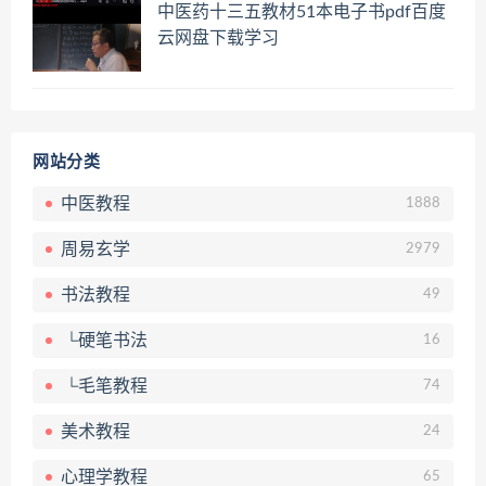
中医药十三五教材51本电子书pdf百度
云网盘下载学习
网站分类
中医教程
1888
周易玄学
2979
书法教程
49
└硬笔书法
16
└毛笔教程
74
美术教程
24
心理学教程
65