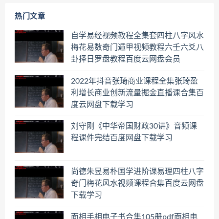
热门文章
自学易经视频教程全集套四柱八字风水
梅花易数奇门遁甲视频教程六壬六爻八
卦择日罗盘教程百度云网盘会员
2022年抖音张琦商业课程全集张琦盈
利增长商业创新流量掘金直播课合集百
度云网盘下载学习
刘守刚《中华帝国财政30讲》音频课
程课件完结百度网盘下载学习
尚德朱昱易朴国学进阶课易理四柱八字
奇门梅花风水视频课程合集百度云网盘
下载学习
面相手相电子书合集105册pdf面相电