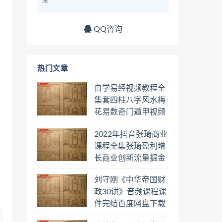
来
QQ咨询
热门文章
自学易经视频教程全
集套四柱八字风水梅
花易数奇门遁甲视频
教程六壬六爻八卦择
2022年抖音张琦商业
日罗盘教程百度云网
课程全集张琦盈利增
盘会员
长商业创新流量掘金
直播课合集百度云网
刘守刚《中华帝国财
盘下载学习
政30讲》音频课程课
件完结百度网盘下载
学习