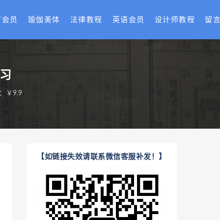
T会员
瑜伽美体
法律教程
英语会员
设计师教程
留
学习
：￥9.9
【如链接失效请联系微信客服补发！】