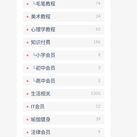
└毛笔教程
74
美术教程
24
心理学教程
65
知识付费
186
└小学会员
8
└初中会员
3
└高中会员
2
生活相关
1305
IT会员
12
瑜伽健身
39
法律会员
9