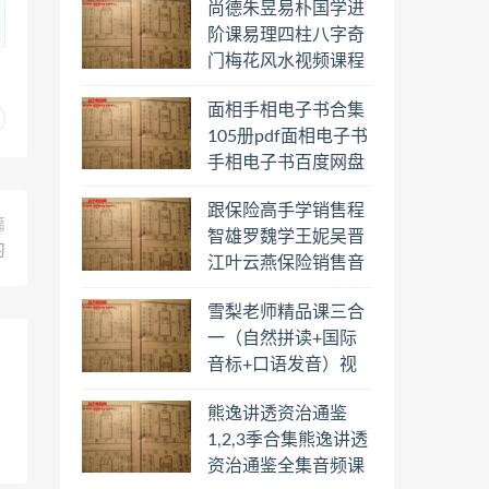
尚德朱昱易朴国学进
阶课易理四柱八字奇
门梅花风水视频课程
合集百度云网盘下载
面相手相电子书合集
学习
105册pdf面相电子书
手相电子书百度网盘
下载学习
跟保险高手学销售程
篇
智雄罗魏学王妮吴晋
习
江叶云燕保险销售音
频教程合集百度云网
雪梨老师精品课三合
盘下载学习
一（自然拼读+国际
音标+口语发音）视
频课程百度云网盘下
熊逸讲透资治通鉴
载学习
1,2,3季合集熊逸讲透
资治通鉴全集音频课