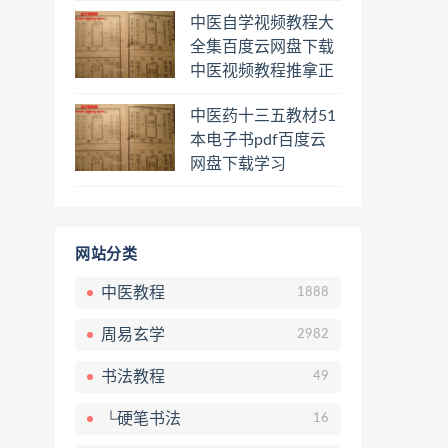
程熊逸讲透资治通鉴
中医自学视频教程大
一二三辑合集百度云
全集百度云网盘下载
网盘下载学习
中医视频教程推拿正
骨按摩美容整脊针灸
中医药十三五教材51
经络脉诊面诊舌诊手
本电子书pdf百度云
诊私密终身会员百度
网盘下载学习
网盘共享群
网站分类
中医教程
1888
周易玄学
2982
书法教程
49
└硬笔书法
16