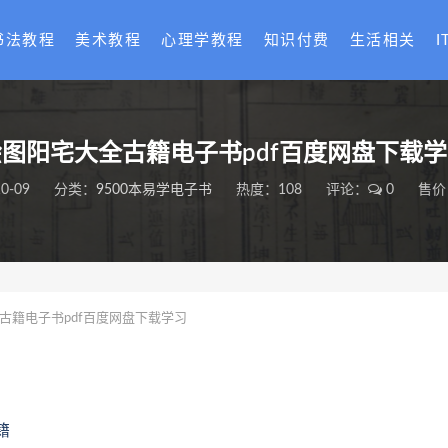
书法教程
美术教程
心理学教程
知识付费
生活相关
I
图阳宅大全古籍电子书pdf百度网盘下载
0-09
分类：
9500本易学电子书
热度：108
评论：
0
售价
古籍电子书pdf百度网盘下载学习
籍