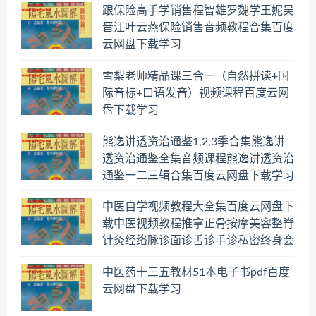
跟保险高手学销售程智雄罗魏学王妮吴
晋江叶云燕保险销售音频教程合集百度
云网盘下载学习
雪梨老师精品课三合一（自然拼读+国
际音标+口语发音）视频课程百度云网
盘下载学习
熊逸讲透资治通鉴1,2,3季合集熊逸讲
透资治通鉴全集音频课程熊逸讲透资治
通鉴一二三辑合集百度云网盘下载学习
中医自学视频教程大全集百度云网盘下
载中医视频教程推拿正骨按摩美容整脊
针灸经络脉诊面诊舌诊手诊私密终身会
员百度网盘共享群
中医药十三五教材51本电子书pdf百度
云网盘下载学习