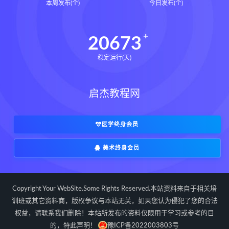
本周发布(个)
今日发布(个)
20673
稳定运行(天)
启杰教程网
医学终身会员
美术终身会员
Copyright Your WebSite.Some Rights Reserved.本站资料来自于相关培
训班或其它资料商，版权争议与本站无关，如果您认为侵犯了您的合法
权益，请联系我们删除！本站所发布的资料仅限用于学习或参考的目
的，特此声明！
豫ICP备2022003803号