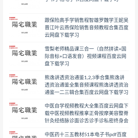
跟保险高手学销售程智雄罗魏学王妮吴
晋江叶云燕保险销售音频教程合集百度
云网盘下载学习
雪梨老师精品课三合一（自然拼读+国
际音标+口语发音）视频课程百度云网
盘下载学习
熊逸讲透资治通鉴1,2,3季合集熊逸讲
透资治通鉴全集音频课程熊逸讲透资治
通鉴一二三辑合集百度云网盘下载学习
中医自学视频教程大全集百度云网盘下
载中医视频教程推拿正骨按摩美容整脊
针灸经络脉诊面诊舌诊手诊私密终身会
员百度网盘共享群
中医药十三五教材51本电子书pdf百度