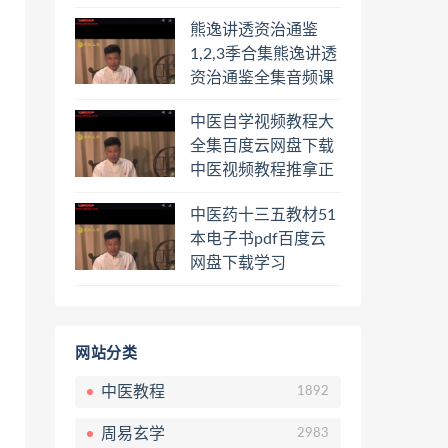
频课程百度云网盘下
熊逸讲透资治通鉴
载学习
1,2,3季合集熊逸讲透
资治通鉴全集音频课
程熊逸讲透资治通鉴
中医自学视频教程大
一二三辑合集百度云
全集百度云网盘下载
网盘下载学习
中医视频教程推拿正
骨按摩美容整脊针灸
中医药十三五教材51
经络脉诊面诊舌诊手
本电子书pdf百度云
诊私密终身会员百度
网盘下载学习
网盘共享群
网站分类
中医教程
1892
周易玄学
2983