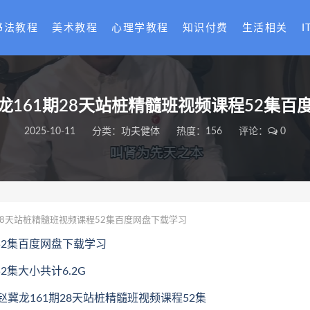
书法教程
美术教程
心理学教程
知识付费
生活相关
I
龙161期28天站桩精髓班视频课程52集百
2025-10-11
分类：
功夫健体
热度：156
评论：
0
28天站桩精髓班视频课程52集百度网盘下载学习
52集百度网盘下载学习
2集大小共计6.2G
太极赵冀龙161期28天站桩精髓班视频课程52集