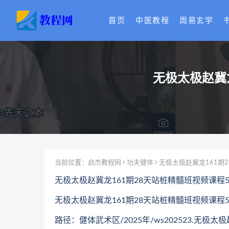
首页
中医教程
周易玄学
无极太极赵冀
当前位置：
启杰教程网
功夫健体
无极太极赵冀龙161期
无极太极赵冀龙161期28天站桩精髓班视频课程
无极太极赵冀龙161期28天站桩精髓班视频课程5
路径：健体武术区/2025年/ws202523.无极