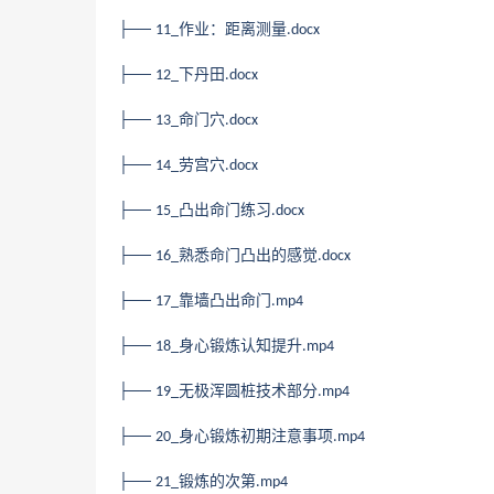
├──
作业：距离测量
11_
.docx
├──
下丹田
12_
.docx
├──
命门穴
13_
.docx
├──
劳宫穴
14_
.docx
├──
凸出命门练习
15_
.docx
├──
熟悉命门凸出的感觉
16_
.docx
├──
靠墙凸出命门
17_
.mp4
├──
身心锻炼认知提升
18_
.mp4
├──
无极浑圆桩技术部分
19_
.mp4
├──
身心锻炼初期注意事项
20_
.mp4
├──
锻炼的次第
21_
.mp4