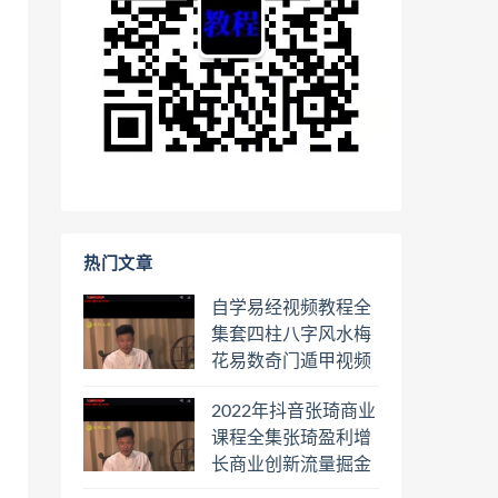
热门文章
自学易经视频教程全
集套四柱八字风水梅
花易数奇门遁甲视频
教程六壬六爻八卦择
2022年抖音张琦商业
日罗盘教程百度云网
课程全集张琦盈利增
盘会员
长商业创新流量掘金
直播课合集百度云网