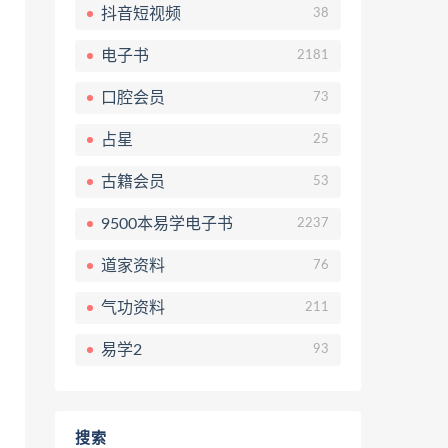
抖音短视频
38
电子书
2181
口腔会员
73
占星
25
古籍会员
53
9500本易学电子书
2237
道家资料
76
气功资料
211
易学2
93
搜索