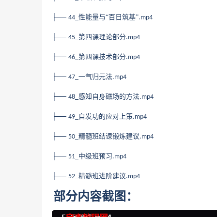
├──
性能量与“百日筑基”
44_
.mp4
├──
第四课理论部分
45_
.mp4
├──
第四课技术部分
46_
.mp4
├──
一气归元法
47_
.mp4
├──
感知自身磁场的方法
48_
.mp4
├──
自发功的应对上策
49_
.mp4
├──
精髓班结课锻炼建议
50_
.mp4
├──
中级班预习
51_
.mp4
├──
精髓班进阶建议
52_
.mp4
部分内容截图：