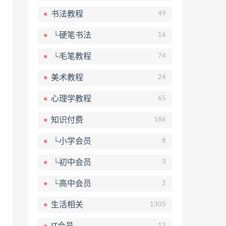
书法教程
49
└硬笔书法
16
└毛笔教程
74
美术教程
24
心理学教程
65
知识付费
186
└小学会员
8
└初中会员
3
└高中会员
2
生活相关
1305
IT会员
12