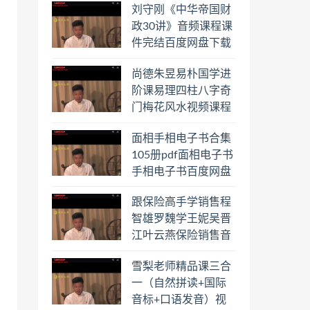
刘守刚《中华帝国财
盘下载学习
政30讲》音频课程课
件完结百度网盘下载
学习
尚德朱昱易朴国学进
阶课易理四柱八字奇
门梅花风水视频课程
合集百度云网盘下载
面相手相电子书合集
学习
105册pdf面相电子书
手相电子书百度网盘
下载学习
跟保险高手学销售程
智雄罗魏学王妮吴晋
江叶云燕保险销售音
频教程合集百度云网
雪梨老师精品课三合
盘下载学习
一（自然拼读+国际
音标+口语发音）视