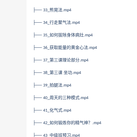
├──
熊晃法
33_
.mp4
├──
行走聚气法
34_
.mp4
├──
如何拔除身体病灶
35_
.mp4
├──
获取能量的黄金心法
36_
.mp4
├──
第三课理论部分
37_
.mp4
├──
第三课 坐功
38_
.mp4
├──
拍腿法
39_
.mp4
├──
周天的三种模式
40_
.mp4
├──
化气式
41_
.mp4
├──
如何锻炼你的精气神？
42_
.mp4
├──
中级班预习
43_
.mp4