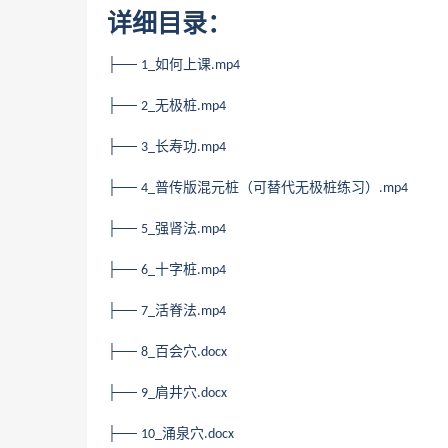
详细目录：
├──
如何上课
1_
.mp4
├──
无极桩
2_
.mp4
├──
长寿功
3_
.mp4
├──
普传版混元桩（可替代无极桩练习）
4_
.mp4
├──
强肾法
5_
.mp4
├──
十字桩
6_
.mp4
├──
活脊法
7_
.mp4
├──
百会穴
8_
.docx
├──
肩井穴
9_
.docx
├──
涌泉穴
10_
.docx