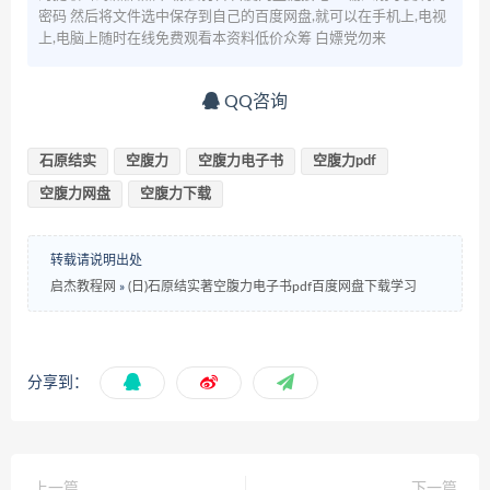
密码 然后将文件选中保存到自己的百度网盘,就可以在手机上,电视
上,电脑上随时在线免费观看本资料低价众筹 白嫖党勿来
QQ咨询
石原结实
空腹力
空腹力电子书
空腹力pdf
空腹力网盘
空腹力下载
转载请说明出处
启杰教程网
»
(日)石原结实著空腹力电子书pdf百度网盘下载学习
分享到：
上一篇
下一篇