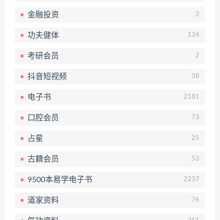
金融投资
2
功夫健体
134
考研会员
2
抖音短视频
38
电子书
2181
口腔会员
73
占星
25
古籍会员
53
9500本易学电子书
2237
道家资料
76