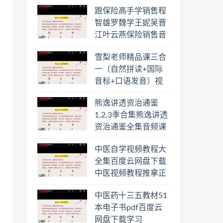
下载学习
跟保险高手学销售程
智雄罗魏学王妮吴晋
江叶云燕保险销售音
频教程合集百度云网
雪梨老师精品课三合
盘下载学习
一（自然拼读+国际
音标+口语发音）视
频课程百度云网盘下
熊逸讲透资治通鉴
载学习
1,2,3季合集熊逸讲透
资治通鉴全集音频课
程熊逸讲透资治通鉴
中医自学视频教程大
一二三辑合集百度云
全集百度云网盘下载
网盘下载学习
中医视频教程推拿正
骨按摩美容整脊针灸
中医药十三五教材51
经络脉诊面诊舌诊手
本电子书pdf百度云
诊私密终身会员百度
网盘下载学习
网盘共享群