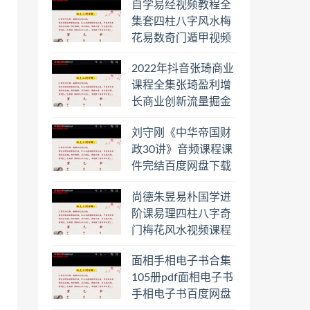
自学易经视频教程全
集套四柱八字风水梅
花易数奇门遁甲视频
教程六壬六爻八卦择
2022年抖音张琦商业
日罗盘教程百度云网
课程全集张琦盈利增
盘会员
长商业创新流量掘金
直播课合集百度云网
刘守刚《中华帝国财
盘下载学习
政30讲》音频课程课
件完结百度网盘下载
学习
尚德朱昱易朴国学进
阶课易理四柱八字奇
门梅花风水视频课程
合集百度云网盘下载
面相手相电子书合集
学习
105册pdf面相电子书
手相电子书百度网盘