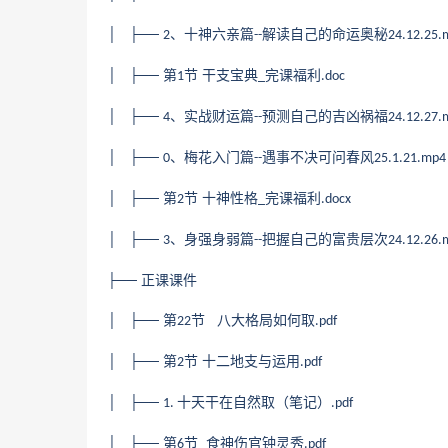
│ ├──
、十神六亲篇
解读自己的命运奥秘
2
--
24.12.25.
│ ├── 第
节 干支宝典
完课福利
1
_
.doc
│ ├──
、实战财运篇
预测自己的吉凶祸福
4
--
24.12.27.
│ ├──
、梅花入门篇
遇事不决可问春风
0
--
25.1.21.mp4
│ ├── 第
节 十神性格
完课福利
2
_
.docx
│ ├──
、身强身弱篇
把握自己的富贵层次
3
--
24.12.26.
├── 正课课件
│ ├── 第
节 八大格局如何取
22
.pdf
│ ├── 第
节 十二地支与运用
2
.pdf
│ ├──
十天干在自然取（笔记）
1.
.pdf
│ ├── 第
节 食神伤官钟灵秀
6
.pdf