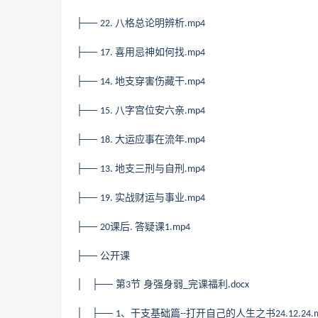
├──
八格总论明辨析
22.
.mp4
├──
喜用忌神如何找
17.
.mp4
├──
地支穿害伤藏干
14.
.mp4
├──
八字宫位安六亲
15.
.mp4
├──
大运应事在流年
18.
.mp4
├──
地支三刑与自刑
13.
.mp4
├──
实战财运与事业
19.
.mp4
├──
课后
答疑课
20
.
1.mp4
├── 公开课
│ ├── 第
节 身强身弱
完课福利
3
_
.docx
│ ├──
、干支基础篇
打开自己的人生之书
1
--
24.12.24.