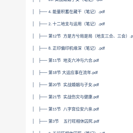
│ ├──
能量积蓄在藏干（笔记）
4.
.pdf
│ ├──
十二地支与运用（笔记）
2.
.pdf
│ ├── 第
节 方是方兮局是局（地支三合、三会）
12
.p
│ ├──
正印偏印机缘深（笔记）
8.
.pdf
│ ├── 第
节 地支六冲与六合
11
.pdf
│ ├── 第
节 大运应事在流年
18
.pdf
│ ├── 第
节 实战婚姻与子女
20
.pdf
│ ├── 第
节 实战伤灾与健康
21
.pdf
│ ├── 第
节 八字宫位安六亲
15
.pdf
│ ├── 第
节 五行旺相休囚死
3
.pdf