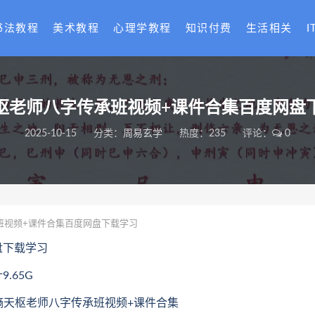
书法教程
美术教程
心理学教程
知识付费
生活相关
I
枢老师八字传承班视频+课件合集百度网盘
2025-10-15
分类：
周易玄学
热度：235
评论：
0
班视频+课件合集百度网盘下载学习
盘下载学习
.65G
易熵天枢老师八字传承班视频+课件合集