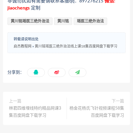
非诚勿扰如有需要请联系客服qq：897276215
微信:
jiaochengs
定制
黄川铭瑶医三绝外治法
黄川铭
瑶医三绝外治法
转载请说明出处
启杰教程网
»
黄川铭瑶医三绝外治法线上课18集百度网盘下载学习
分享到：
上一篇
下一篇
林君四维埋线特约精品网课3
杨金花杨氏飞针视频课程58集
集百度网盘下载学习
百度网盘下载学习