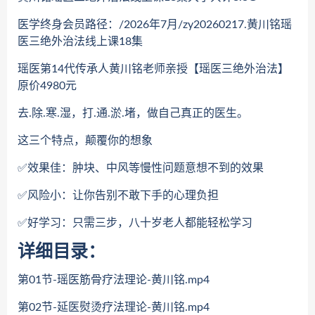
医学终身会员路径：/2026年7月/zy20260217.黄川铭瑶
医三绝外治法线上课18集
瑶医第14代传承人黄川铭老师亲授【瑶医三绝外治法】
原价4980元
️去.除.寒.湿，打.通.淤.堵，做自己真正的医生。
这三个特点，颠覆你的想象
✅效果佳：肿块、中风等慢性问题意想不到的效果
✅风险小：让你告别不敢下手的心理负担
✅好学习：只需三步，八十岁老人都能轻松学习
详细目录：
第01节-瑶医筋骨疗法理论-黄川铭.mp4
第02节-延医熨烫疗法理论-黄川铭.mp4