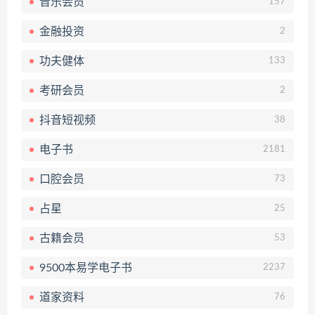
音乐会员
157
金融投资
2
功夫健体
133
考研会员
2
抖音短视频
38
电子书
2181
口腔会员
73
占星
25
古籍会员
53
9500本易学电子书
2237
道家资料
76