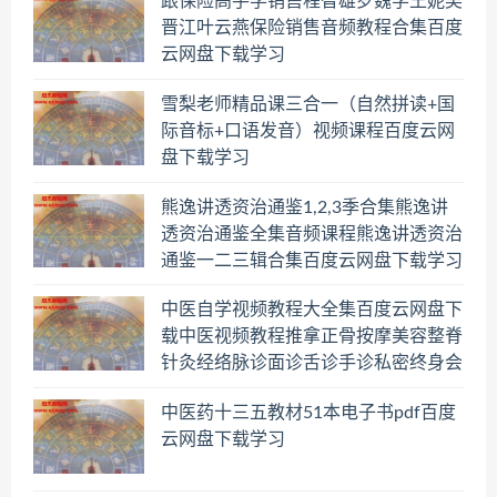
跟保险高手学销售程智雄罗魏学王妮吴
晋江叶云燕保险销售音频教程合集百度
云网盘下载学习
雪梨老师精品课三合一（自然拼读+国
际音标+口语发音）视频课程百度云网
盘下载学习
熊逸讲透资治通鉴1,2,3季合集熊逸讲
透资治通鉴全集音频课程熊逸讲透资治
通鉴一二三辑合集百度云网盘下载学习
中医自学视频教程大全集百度云网盘下
载中医视频教程推拿正骨按摩美容整脊
针灸经络脉诊面诊舌诊手诊私密终身会
员百度网盘共享群
中医药十三五教材51本电子书pdf百度
云网盘下载学习