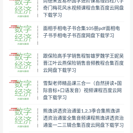
尚德朱昱易朴国学进阶课易理四柱八字
奇门梅花风水视频课程合集百度云网盘
下载学习
面相手相电子书合集105册pdf面相电
子书手相电子书百度网盘下载学习
跟保险高手学销售程智雄罗魏学王妮吴
晋江叶云燕保险销售音频教程合集百度
云网盘下载学习
雪梨老师精品课三合一（自然拼读+国
际音标+口语发音）视频课程百度云网
盘下载学习
熊逸讲透资治通鉴1,2,3季合集熊逸讲
透资治通鉴全集音频课程熊逸讲透资治
通鉴一二三辑合集百度云网盘下载学习