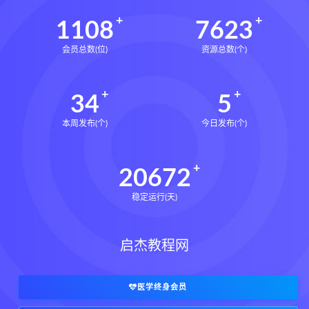
1108
7623
会员总数(位)
资源总数(个)
34
5
本周发布(个)
今日发布(个)
20672
稳定运行(天)
启杰教程网
医学终身会员