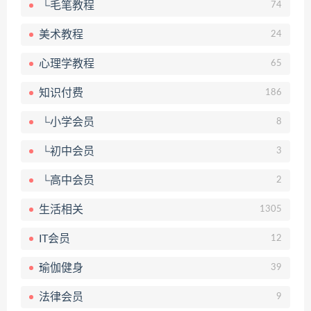
└毛笔教程
74
美术教程
24
心理学教程
65
知识付费
186
└小学会员
8
└初中会员
3
└高中会员
2
生活相关
1305
IT会员
12
瑜伽健身
39
法律会员
9