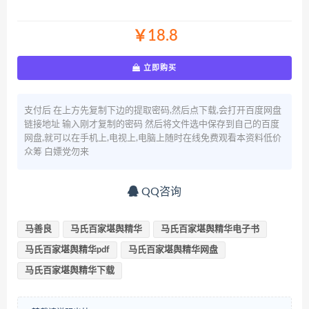
￥18.8
立即购买
支付后 在上方先复制下边的提取密码,然后点下载,会打开百度网盘
链接地址 输入刚才复制的密码 然后将文件选中保存到自己的百度
网盘,就可以在手机上,电视上,电脑上随时在线免费观看本资料低价
众筹 白嫖党勿来
QQ咨询
马善良
马氏百家堪舆精华
马氏百家堪舆精华电子书
马氏百家堪舆精华pdf
马氏百家堪舆精华网盘
马氏百家堪舆精华下载