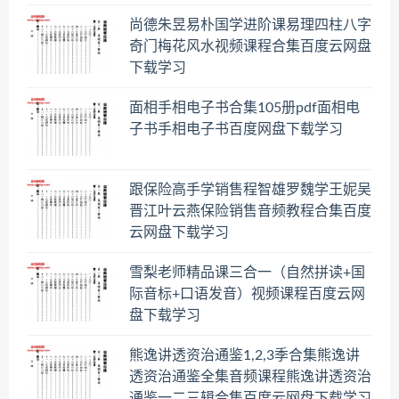
尚德朱昱易朴国学进阶课易理四柱八字
奇门梅花风水视频课程合集百度云网盘
下载学习
面相手相电子书合集105册pdf面相电
子书手相电子书百度网盘下载学习
跟保险高手学销售程智雄罗魏学王妮吴
晋江叶云燕保险销售音频教程合集百度
云网盘下载学习
雪梨老师精品课三合一（自然拼读+国
际音标+口语发音）视频课程百度云网
盘下载学习
熊逸讲透资治通鉴1,2,3季合集熊逸讲
透资治通鉴全集音频课程熊逸讲透资治
通鉴一二三辑合集百度云网盘下载学习