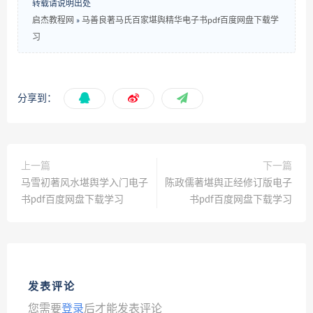
转载请说明出处
启杰教程网
»
马善良著马氏百家堪舆精华电子书pdf百度网盘下载学
习
分享到：
上一篇
下一篇
马雪初著风水堪舆学入门电子
陈政儒著堪舆正经修订版电子
书pdf百度网盘下载学习
书pdf百度网盘下载学习
发表评论
您需要
登录
后才能发表评论