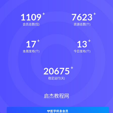
1109
7623
会员总数(位)
资源总数(个)
17
13
本周发布(个)
今日发布(个)
20675
稳定运行(天)
启杰教程网
医学终身会员