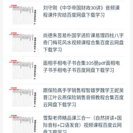
刘守刚《中华帝国财政30讲》音频课
程课件完结百度网盘下载学习
尚德朱昱易朴国学进阶课易理四柱八字
奇门梅花风水视频课程合集百度云网盘
下载学习
面相手相电子书合集105册pdf面相电
子书手相电子书百度网盘下载学习
跟保险高手学销售程智雄罗魏学王妮吴
晋江叶云燕保险销售音频教程合集百度
云网盘下载学习
雪梨老师精品课三合一（自然拼读+国
际音标+口语发音）视频课程百度云网
盘下载学习