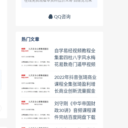
在线免费观看本资料低价众筹 白嫖党勿来
QQ咨询
热门文章
自学易经视频教程全
集套四柱八字风水梅
花易数奇门遁甲视频
教程六壬六爻八卦择
2022年抖音张琦商业
日罗盘教程百度云网
课程全集张琦盈利增
盘会员
长商业创新流量掘金
直播课合集百度云网
刘守刚《中华帝国财
盘下载学习
政30讲》音频课程课
件完结百度网盘下载
学习