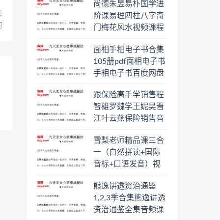
尚德朱昱易朴国学进
篇
阶课易理四柱八字奇
习
门梅花风水视频课程
合集百度云网盘下载
面相手相电子书合集
学习
105册pdf面相电子书
手相电子书百度网盘
下载学习
跟保险高手学销售程
智雄罗魏学王妮吴晋
江叶云燕保险销售音
频教程合集百度云网
雪梨老师精品课三合
盘下载学习
一（自然拼读+国际
音标+口语发音）视
频课程百度云网盘下
熊逸讲透资治通鉴
载学习
1,2,3季合集熊逸讲透
资治通鉴全集音频课