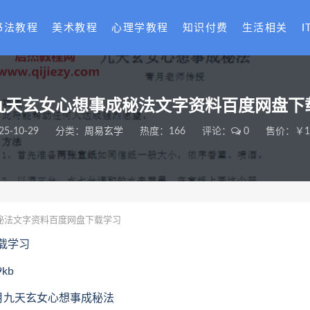
书法教程
美术教程
心理学教程
知识付费
生活相关
I
九天玄女心想事成秘法文字资料百度网盘下
25-10-29
分类：
周易玄学
热度：166
评论：
0
售价：￥18
秘法文字资料百度网盘下载学习
载学习
kb
青月九天玄女心想事成秘法