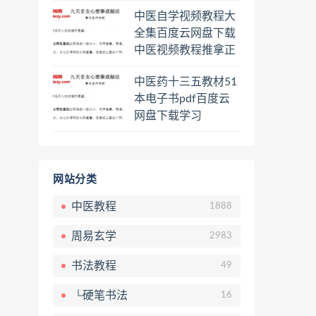
程熊逸讲透资治通鉴
中医自学视频教程大
一二三辑合集百度云
全集百度云网盘下载
网盘下载学习
中医视频教程推拿正
骨按摩美容整脊针灸
中医药十三五教材51
经络脉诊面诊舌诊手
本电子书pdf百度云
诊私密终身会员百度
网盘下载学习
网盘共享群
网站分类
中医教程
1888
周易玄学
2983
书法教程
49
└硬笔书法
16