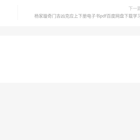
下一
杨家璇奇门吉凶克应上下册电子书pdf百度网盘下载学