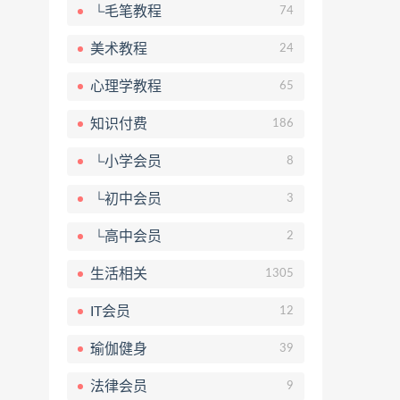
└毛笔教程
74
美术教程
24
心理学教程
65
知识付费
186
└小学会员
8
└初中会员
3
└高中会员
2
生活相关
1305
IT会员
12
瑜伽健身
39
法律会员
9