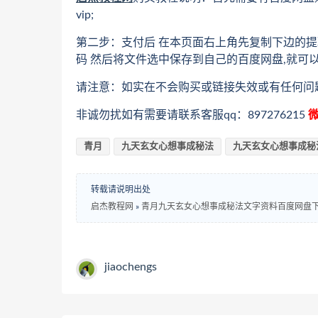
vip;
第二步：支付后 在本页面右上角先复制下边的提
码 然后将文件选中保存到自己的百度网盘,就可
请注意：如实在不会购买或链接失效或有任何问
非诚勿扰如有需要请联系客服qq：897276215
微
青月
九天玄女心想事成秘法
九天玄女心想事成秘
转载请说明出处
启杰教程网
»
青月九天玄女心想事成秘法文字资料百度网盘
jiaochengs