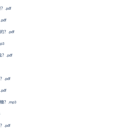
康？
.pdf
.pdf
的？
.pdf
mp3
盐？
.pdf
？
.pdf
.pdf
糖？
.mp3
3
？
.pdf