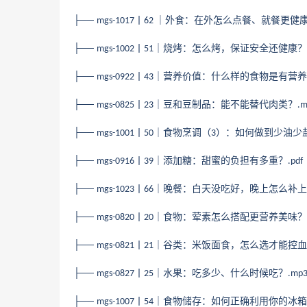
├──
丨
｜外食：在外怎么点餐、就餐更健
mgs-1017
62
├──
丨
｜烧烤：怎么烤，保证安全还健康？
mgs-1002
51
├──
丨
｜营养价值：什么样的食物是有营养
mgs-0922
43
├──
丨
｜豆和豆制品：能不能替代肉类？
mgs-0825
23
.
├──
丨
｜食物烹调（
）：如何做到少油少
mgs-1001
50
3
├──
丨
｜添加糖：甜蜜的负担有多重？
mgs-0916
39
.pdf
├──
丨
｜晚餐：白天没吃好，晚上怎么补上
mgs-1023
66
├──
丨
｜食物：荤素怎么搭配更营养美味？
mgs-0820
20
├──
丨
｜谷类：米饭面食，怎么选才能控血
mgs-0821
21
├──
丨
｜水果：吃多少、什么时候吃？
mgs-0827
25
.mp
├──
丨
｜食物储存：如何正确利用你的冰箱
mgs-1007
54