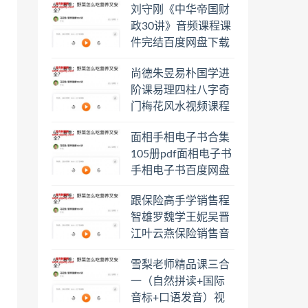
刘守刚《中华帝国财
盘下载学习
政30讲》音频课程课
件完结百度网盘下载
学习
尚德朱昱易朴国学进
阶课易理四柱八字奇
门梅花风水视频课程
合集百度云网盘下载
面相手相电子书合集
学习
105册pdf面相电子书
手相电子书百度网盘
下载学习
跟保险高手学销售程
智雄罗魏学王妮吴晋
江叶云燕保险销售音
频教程合集百度云网
雪梨老师精品课三合
盘下载学习
一（自然拼读+国际
音标+口语发音）视