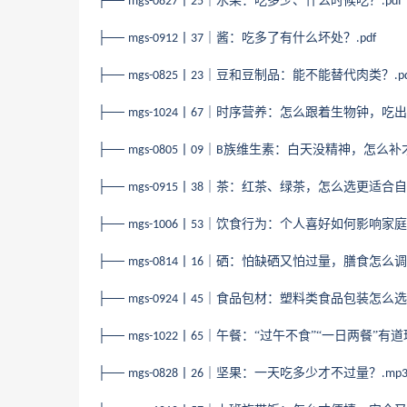
├──
丨
｜水果：吃多少、什么时候吃？
mgs-0827
25
.pdf
├──
丨
｜酱：吃多了有什么坏处？
mgs-0912
37
.pdf
├──
丨
｜豆和豆制品：能不能替代肉类？
mgs-0825
23
.p
├──
丨
｜时序营养：怎么跟着生物钟，吃出
mgs-1024
67
├──
丨
｜
族维生素：白天没精神，怎么补
mgs-0805
09
B
├──
丨
｜茶：红茶、绿茶，怎么选更适合自
mgs-0915
38
├──
丨
｜饮食行为：个人喜好如何影响家庭
mgs-1006
53
├──
丨
｜硒：怕缺硒又怕过量，膳食怎么调
mgs-0814
16
├──
丨
｜食品包材：塑料类食品包装怎么选
mgs-0924
45
├──
丨
｜午餐：“过午不食”“一日两餐”有
mgs-1022
65
├──
丨
｜坚果：一天吃多少才不过量？
mgs-0828
26
.mp