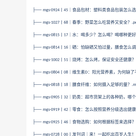
├──
丨
｜食品包材：塑料类食品包装怎么选
mgs-0924
45
├──
丨
｜春季：野菜怎么吃营养又安全？
mgs-1027
68
.p
├──
丨
｜水：喝多少？怎么喝？喝哪种更好
mgs-0815
17
├──
丨
｜硒：怕缺硒又怕过量，膳食怎么调
mgs-0814
16
├──
丨
｜烧烤：怎么烤，保证安全还健康？
mgs-1002
51
├──
丨
｜维生素
：阳光营养素，为何缺了
mgs-0804
08
D
├──
丨
｜膳食纤维：如何摄入足够的量？
mgs-0818
18
.
├──
丨
｜奶类：超市货架上的各种奶，哪个
mgs-0905
32
├──
丨
｜零食：怎么按照营养分级选出健康
mgs-0919
42
├──
丨
｜食物选购：如何根据标签来选择？
mgs-0925
46
├──
丨
丨发刊词｜来！一起吃出百岁人生！
mgs-0728
00