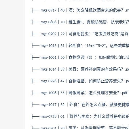
├──
丨
｜酒：怎么降低饮酒带来的危害？
mgs-0917
40
.
├──
丨
｜维生素
：真能防感冒、抗衰老吗
mgs-0806
10
C
├──
丨
｜可食用昆虫：“吃虫胜过吃肉”是
mgs-0902
29
├──
丨
｜轻断食：“
”“
”，这些减重
mgs-1016
61
16+8
5+2
├──
丨
｜食物烹调（
）：如何做到少油少
mgs-1001
50
3
├──
丨
｜美容：营养补剂真的有效果吗？
mgs-1014
59
.p
├──
丨
｜食物准备：如何防止营养流失？
mgs-0926
47
.p
├──
丨
｜剩饭剩菜：怎么处理才安全？
mgs-1008
55
.pdf
├──
丨
｜外食：在外怎么点餐、就餐更健
mgs-1017
62
├──
丨
｜营养与免疫：为什么营养是免疫
mgs-0728
01
├──
丨
｜藻类：从海带到紫菜，藻类能常吃
mgs-0901
28