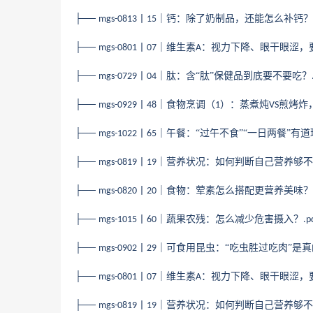
├──
丨
｜钙：除了奶制品，还能怎么补钙？
mgs-0813
15
├──
丨
｜维生素
：视力下降、眼干眼涩，
mgs-0801
07
A
├──
丨
｜肽：含“肽”保健品到底要不要吃？
mgs-0729
04
├──
丨
｜食物烹调（
）：蒸煮炖
煎烤炸
mgs-0929
48
1
VS
├──
丨
｜午餐：“过午不食”“一日两餐”有
mgs-1022
65
├──
丨
｜营养状况：如何判断自己营养够不
mgs-0819
19
├──
丨
｜食物：荤素怎么搭配更营养美味？
mgs-0820
20
├──
丨
｜蔬果农残：怎么减少危害摄入？
mgs-1015
60
.p
├──
丨
｜可食用昆虫：“吃虫胜过吃肉”是
mgs-0902
29
├──
丨
｜维生素
：视力下降、眼干眼涩，
mgs-0801
07
A
├──
丨
｜营养状况：如何判断自己营养够不
mgs-0819
19