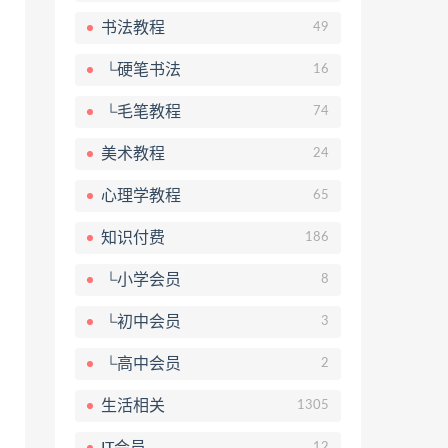
书法教程
49
└硬笔书法
16
└毛笔教程
74
美术教程
24
心理学教程
65
知识付费
186
└小学会员
8
└初中会员
3
└高中会员
2
生活相关
1305
IT会员
12