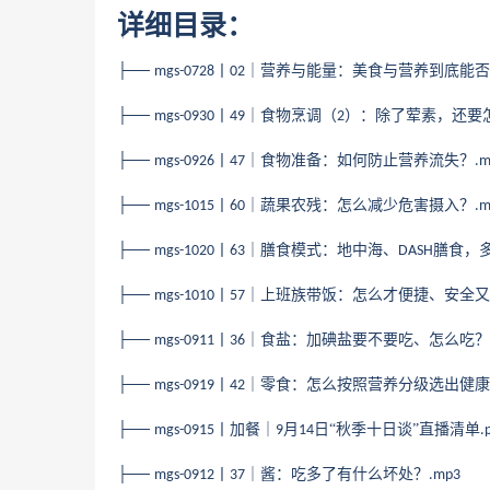
详细目录：
├──
丨
｜营养与能量：美食与营养到底能否
mgs-0728
02
├──
丨
｜食物烹调（
）：除了荤素，还要
mgs-0930
49
2
├──
丨
｜食物准备：如何防止营养流失？
mgs-0926
47
.
├──
丨
｜蔬果农残：怎么减少危害摄入？
mgs-1015
60
.
├──
丨
｜膳食模式：地中海、
膳食，
mgs-1020
63
DASH
├──
丨
｜上班族带饭：怎么才便捷、安全又
mgs-1010
57
├──
丨
｜食盐：加碘盐要不要吃、怎么吃？
mgs-0911
36
├──
丨
｜零食：怎么按照营养分级选出健康
mgs-0919
42
├──
丨加餐｜
月
日“秋季十日谈”直播清单
mgs-0915
9
14
.
├──
丨
｜酱：吃多了有什么坏处？
mgs-0912
37
.mp3