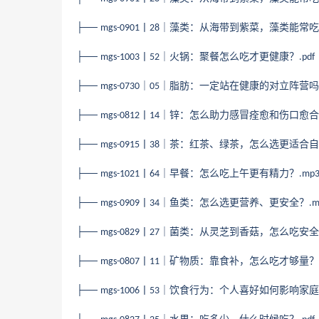
├──
丨
｜藻类：从海带到紫菜，藻类能常吃
mgs-0901
28
├──
丨
｜火锅：聚餐怎么吃才更健康？
mgs-1003
52
.pdf
├──
｜
｜脂肪：一定站在健康的对立阵营吗
mgs-0730
05
├──
丨
｜锌：怎么助力感冒痊愈和伤口愈合
mgs-0812
14
├──
丨
｜茶：红茶、绿茶，怎么选更适合自
mgs-0915
38
├──
丨
｜早餐：怎么吃上午更有精力？
mgs-1021
64
.mp
├──
丨
｜鱼类：怎么选更营养、更安全？
mgs-0909
34
.
├──
丨
｜菌类：从灵芝到香菇，怎么吃安全
mgs-0829
27
├──
丨
｜矿物质：靠食补，怎么吃才够量？
mgs-0807
11
├──
丨
｜饮食行为：个人喜好如何影响家庭
mgs-1006
53