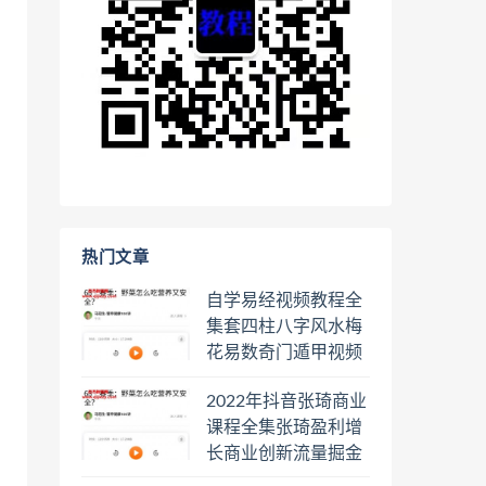
热门文章
自学易经视频教程全
集套四柱八字风水梅
花易数奇门遁甲视频
教程六壬六爻八卦择
2022年抖音张琦商业
日罗盘教程百度云网
课程全集张琦盈利增
盘会员
长商业创新流量掘金
直播课合集百度云网