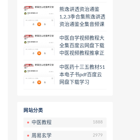
频课程百度云网盘下
熊逸讲透资治通鉴
载学习
1,2,3季合集熊逸讲透
资治通鉴全集音频课
程熊逸讲透资治通鉴
中医自学视频教程大
一二三辑合集百度云
全集百度云网盘下载
网盘下载学习
中医视频教程推拿正
骨按摩美容整脊针灸
中医药十三五教材51
经络脉诊面诊舌诊手
本电子书pdf百度云
诊私密终身会员百度
网盘下载学习
网盘共享群
网站分类
中医教程
1888
周易玄学
2979