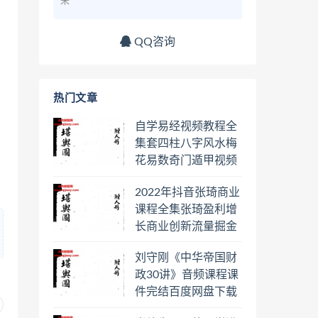
来
QQ咨询
热门文章
自学易经视频教程全
集套四柱八字风水梅
花易数奇门遁甲视频
教程六壬六爻八卦择
2022年抖音张琦商业
日罗盘教程百度云网
课程全集张琦盈利增
盘会员
长商业创新流量掘金
直播课合集百度云网
刘守刚《中华帝国财
盘下载学习
政30讲》音频课程课
件完结百度网盘下载
学习