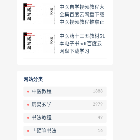
程熊逸讲透资治通鉴
中医自学视频教程大
一二三辑合集百度云
全集百度云网盘下载
网盘下载学习
中医视频教程推拿正
骨按摩美容整脊针灸
中医药十三五教材51
经络脉诊面诊舌诊手
本电子书pdf百度云
诊私密终身会员百度
网盘下载学习
网盘共享群
网站分类
中医教程
1888
周易玄学
2979
书法教程
49
└硬笔书法
16