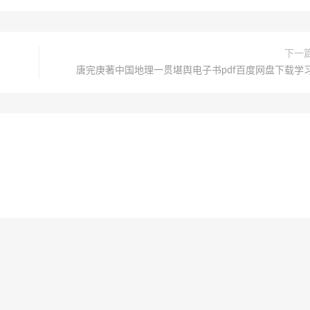
下一
唐完庚著中国地理一贯堪舆电子书pdf百度网盘下载学