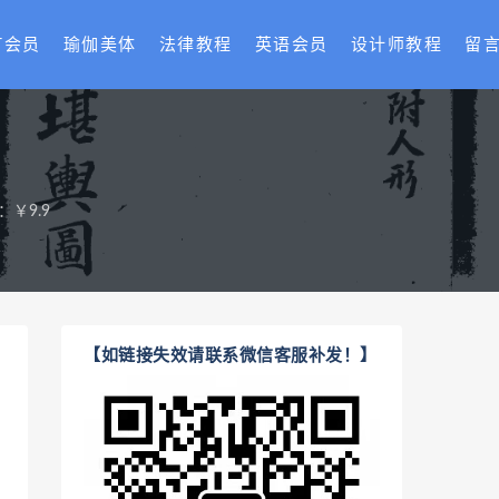
T会员
瑜伽美体
法律教程
英语会员
设计师教程
留
：￥9.9
【如链接失效请联系微信客服补发！】