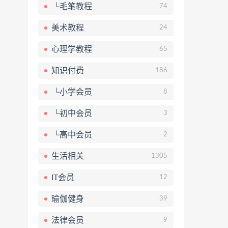
└毛笔教程
74
美术教程
24
心理学教程
65
知识付费
186
└小学会员
8
└初中会员
3
└高中会员
2
生活相关
1305
IT会员
12
瑜伽健身
39
法律会员
9