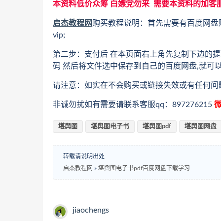
本资料低价众筹 白嫖党勿来 需要本资料的加客
启杰教程网
购买教程说明：首先需要有百度网盘
vip;
第二步：支付后 在本页面右上角先复制下边的提
码 然后将文件选中保存到自己的百度网盘,就可
请注意：如实在不会购买或链接失效或有任何问
非诚勿扰如有需要请联系客服qq：897276215
微
堪舆图
堪舆图电子书
堪舆图pdf
堪舆图网盘
转载请说明出处
启杰教程网
»
堪舆图电子书pdf百度网盘下载学习
jiaochengs