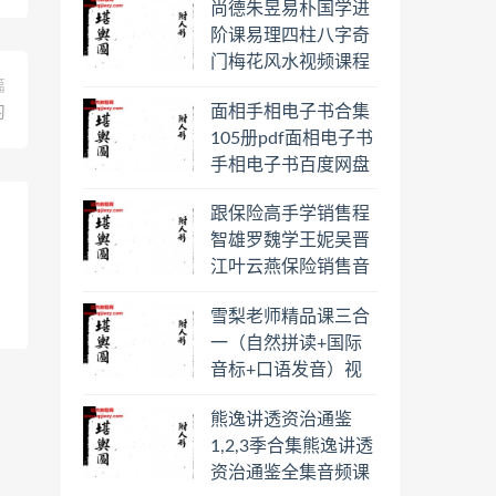
尚德朱昱易朴国学进
阶课易理四柱八字奇
门梅花风水视频课程
篇
合集百度云网盘下载
面相手相电子书合集
习
学习
105册pdf面相电子书
手相电子书百度网盘
下载学习
跟保险高手学销售程
智雄罗魏学王妮吴晋
江叶云燕保险销售音
频教程合集百度云网
雪梨老师精品课三合
盘下载学习
一（自然拼读+国际
音标+口语发音）视
频课程百度云网盘下
熊逸讲透资治通鉴
载学习
1,2,3季合集熊逸讲透
资治通鉴全集音频课