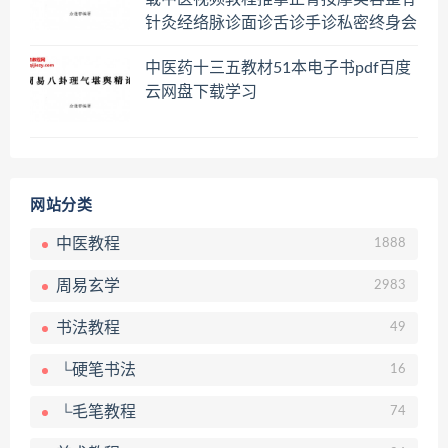
针灸经络脉诊面诊舌诊手诊私密终身会
员百度网盘共享群
中医药十三五教材51本电子书pdf百度
云网盘下载学习
网站分类
中医教程
1888
周易玄学
2983
书法教程
49
└硬笔书法
16
└毛笔教程
74