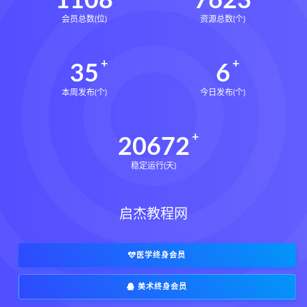
1108
7623
会员总数(位)
资源总数(个)
35
6
本周发布(个)
今日发布(个)
20672
稳定运行(天)
启杰教程网
医学终身会员
美术终身会员