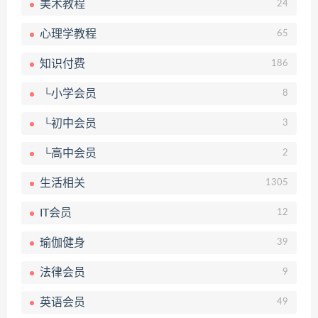
美术教程
24
心理学教程
65
知识付费
186
└小学会员
8
└初中会员
3
└高中会员
2
生活相关
1305
IT会员
12
瑜伽健身
39
法律会员
9
英语会员
49