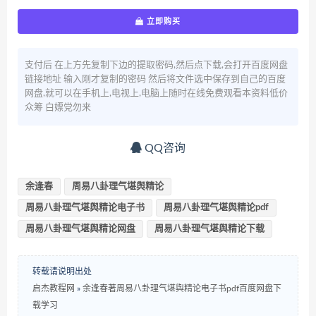
立即购买
支付后 在上方先复制下边的提取密码,然后点下载,会打开百度网盘
链接地址 输入刚才复制的密码 然后将文件选中保存到自己的百度
网盘,就可以在手机上,电视上,电脑上随时在线免费观看本资料低价
众筹 白嫖党勿来
QQ咨询
余逢春
周易八卦理气堪舆精论
周易八卦理气堪舆精论电子书
周易八卦理气堪舆精论pdf
周易八卦理气堪舆精论网盘
周易八卦理气堪舆精论下载
转载请说明出处
启杰教程网
»
余逢春著周易八卦理气堪舆精论电子书pdf百度网盘下
载学习