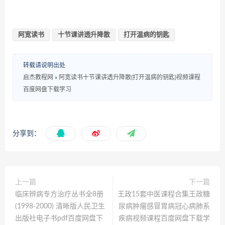
阿宽读书
十节课讲透升降散
打开温病的钥匙
转载请说明出处
启杰教程网
»
阿宽读书十节课讲透升降散(打开温病的钥匙)视频课程
百度网盘下载学习
分享到：
上一篇
下一篇
临床辨病专方治疗丛书全8册
王政15套中医课程合集王政糖
(1998-2000) 清晰版人民卫生
尿病肿瘤感冒胃病冠心病肺系
出版社电子书pdf百度网盘下
疾病视频课程百度网盘下载学