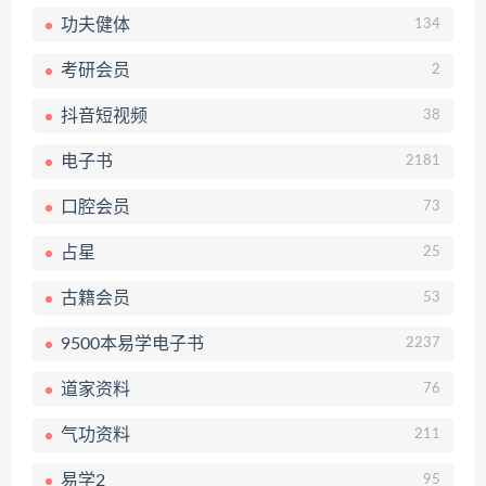
功夫健体
134
考研会员
2
抖音短视频
38
电子书
2181
口腔会员
73
占星
25
古籍会员
53
9500本易学电子书
2237
道家资料
76
气功资料
211
易学2
95