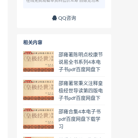
在线免费观看本资料低价众筹 白嫖党勿来
QQ咨询
相关内容
邵雍著陈明点校康节
说易全书系列4本电
子书pdf百度网盘下
载学习
邵雍著常秉义注释皇
极经世导读第四版电
子书pdf百度网盘下
载学习
邵雍合集4本电子书
pdf百度网盘下载学
习