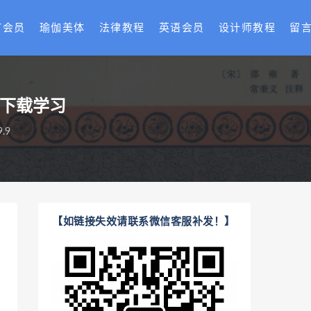
T会员
瑜伽美体
法律教程
英语会员
设计师教程
留
盘下载学习
.9
【如链接失效请联系微信客服补发！】