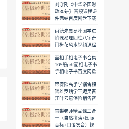
刘守刚《中华帝国财
盘下载学习
政30讲》音频课程课
件完结百度网盘下载
学习
尚德朱昱易朴国学进
阶课易理四柱八字奇
门梅花风水视频课程
合集百度云网盘下载
面相手相电子书合集
学习
105册pdf面相电子书
手相电子书百度网盘
下载学习
跟保险高手学销售程
智雄罗魏学王妮吴晋
江叶云燕保险销售音
频教程合集百度云网
雪梨老师精品课三合
盘下载学习
一（自然拼读+国际
音标+口语发音）视