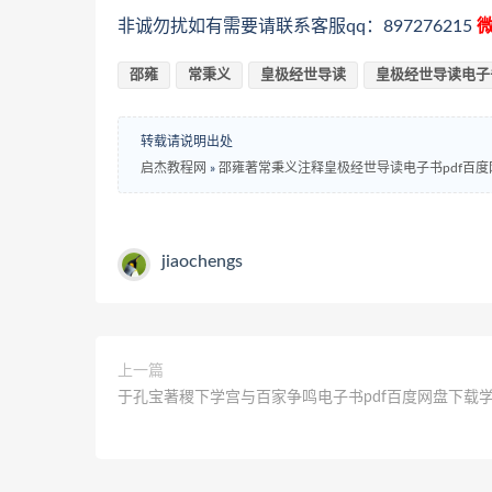
非诚勿扰如有需要请联系客服qq：897276215
微
邵雍
常秉义
皇极经世导读
皇极经世导读电子
转载请说明出处
启杰教程网
»
邵雍著常秉义注释皇极经世导读电子书pdf百
jiaochengs
上一篇
于孔宝著稷下学宫与百家争鸣电子书pdf百度网盘下载