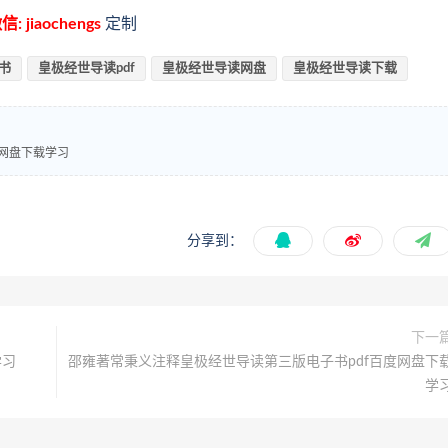
信: jiaochengs
定制
书
皇极经世导读pdf
皇极经世导读网盘
皇极经世导读下载
度网盘下载学习
分享到：
下一
学习
邵雍著常秉义注释皇极经世导读第三版电子书pdf百度网盘下
学