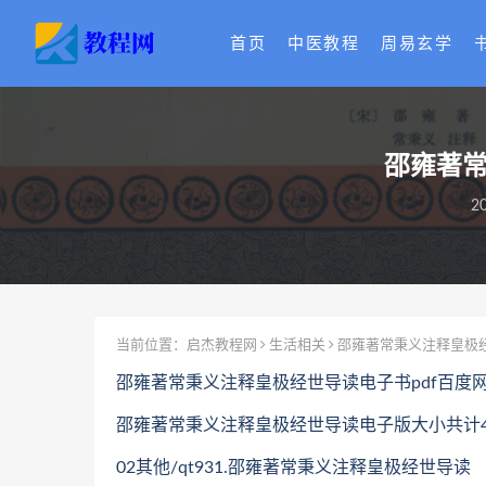
首页
中医教程
周易玄学
邵雍著常
2
当前位置：
启杰教程网
生活相关
邵雍著常秉义注释皇极经
邵雍著常秉义注释皇极经世导读电子书pdf百度
邵雍著常秉义注释皇极经世导读电子版大小共计4.
02其他/qt931.邵雍著常秉义注释皇极经世导读