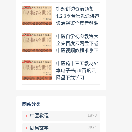
频课程百度云网盘下
熊逸讲透资治通鉴
载学习
1,2,3季合集熊逸讲透
资治通鉴全集音频课
程熊逸讲透资治通鉴
中医自学视频教程大
一二三辑合集百度云
全集百度云网盘下载
网盘下载学习
中医视频教程推拿正
骨按摩美容整脊针灸
中医药十三五教材51
经络脉诊面诊舌诊手
本电子书pdf百度云
诊私密终身会员百度
网盘下载学习
网盘共享群
网站分类
中医教程
1893
周易玄学
2984