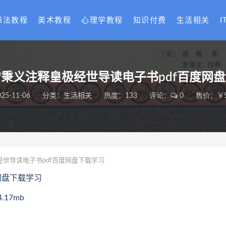
书法教程
美术教程
心理学教程
知识付费
生活相关
I
秉义注释皇极经世导读电子书pdf百度网
025-11-06
分类：
生活相关
热度：133
评论：
0
售价：￥9
世导读电子书pdf百度网盘下载学习
网盘下载学习
17mb