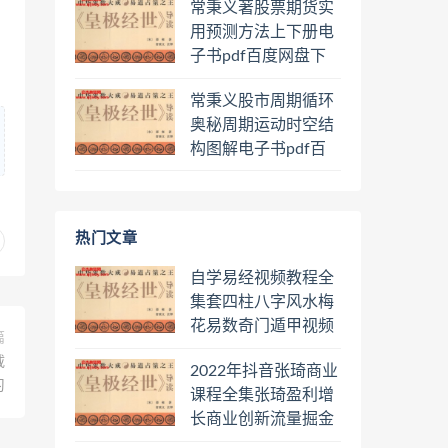
常秉义著股票期货实
用预测方法上下册电
子书pdf百度网盘下
载学习
常秉义股市周期循环
奥秘周期运动时空结
构图解电子书pdf百
度网盘下载学习
热门文章
自学易经视频教程全
集套四柱八字风水梅
花易数奇门遁甲视频
篇
教程六壬六爻八卦择
载
2022年抖音张琦商业
日罗盘教程百度云网
习
课程全集张琦盈利增
盘会员
长商业创新流量掘金
直播课合集百度云网