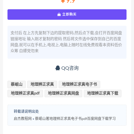
￥9.9
立即购买
支付后 在上方先复制下边的提取密码,然后点下载,会打开百度网盘
链接地址 输入刚才复制的密码 然后将文件选中保存到自己的百度
网盘,就可以在手机上,电视上,电脑上随时在线免费观看本资料低价
众筹 白嫖党勿来
QQ咨询
蔡岷山
地理辨正求真
地理辨正求真电子书
地理辨正求真pdf
地理辨正求真网盘
地理辨正求真下载
转载请说明出处
启杰教程网
»
蔡岷山著地理辨正求真电子书pdf百度网盘下载学习