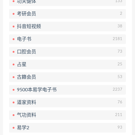
功夫健体
133
考研会员
2
抖音短视频
38
电子书
2181
口腔会员
73
占星
25
古籍会员
53
9500本易学电子书
2237
道家资料
76
气功资料
211
易学2
93