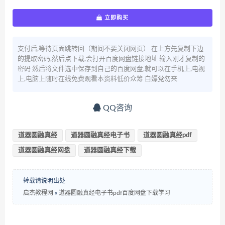
立即购买
支付后,等待页面跳转回（期间不要关闭网页） 在上方先复制下边
的提取密码,然后点下载,会打开百度网盘链接地址 输入刚才复制的
密码 然后将文件选中保存到自己的百度网盘,就可以在手机上,电视
上,电脑上随时在线免费观看本资料低价众筹 白嫖党勿来
QQ咨询
道器圆融真经
道器圆融真经电子书
道器圆融真经pdf
道器圆融真经网盘
道器圆融真经下载
转载请说明出处
启杰教程网
»
道器圆融真经电子书pdf百度网盘下载学习