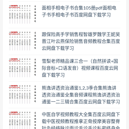
面相手相电子书合集105册pdf面相电
子书手相电子书百度网盘下载学习
跟保险高手学销售程智雄罗魏学王妮吴
晋江叶云燕保险销售音频教程合集百度
云网盘下载学习
雪梨老师精品课三合一（自然拼读+国
际音标+口语发音）视频课程百度云网
盘下载学习
熊逸讲透资治通鉴1,2,3季合集熊逸讲
透资治通鉴全集音频课程熊逸讲透资治
通鉴一二三辑合集百度云网盘下载学习
中医自学视频教程大全集百度云网盘下
载中医视频教程推拿正骨按摩美容整脊
针灸经络脉诊面诊舌诊手诊私密终身会