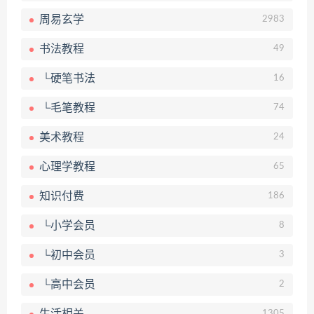
周易玄学
2983
书法教程
49
└硬笔书法
16
└毛笔教程
74
美术教程
24
心理学教程
65
知识付费
186
└小学会员
8
└初中会员
3
└高中会员
2
1305