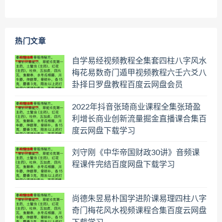
热门文章
自学易经视频教程全集套四柱八字风水
梅花易数奇门遁甲视频教程六壬六爻八
卦择日罗盘教程百度云网盘会员
2022年抖音张琦商业课程全集张琦盈
利增长商业创新流量掘金直播课合集百
度云网盘下载学习
刘守刚《中华帝国财政30讲》音频课
程课件完结百度网盘下载学习
尚德朱昱易朴国学进阶课易理四柱八字
奇门梅花风水视频课程合集百度云网盘