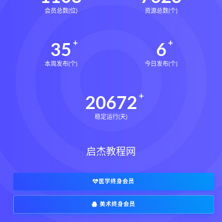
会员总数(位)
资源总数(个)
35
6
本周发布(个)
今日发布(个)
20672
稳定运行(天)
启杰教程网
医学终身会员
美术终身会员