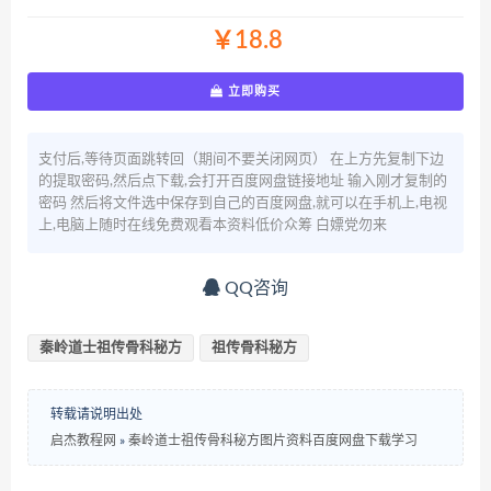
￥18.8
立即购买
支付后,等待页面跳转回（期间不要关闭网页） 在上方先复制下边
的提取密码,然后点下载,会打开百度网盘链接地址 输入刚才复制的
密码 然后将文件选中保存到自己的百度网盘,就可以在手机上,电视
上,电脑上随时在线免费观看本资料低价众筹 白嫖党勿来
QQ咨询
秦岭道士祖传骨科秘方
祖传骨科秘方
转载请说明出处
启杰教程网
»
秦岭道士祖传骨科秘方图片资料百度网盘下载学习