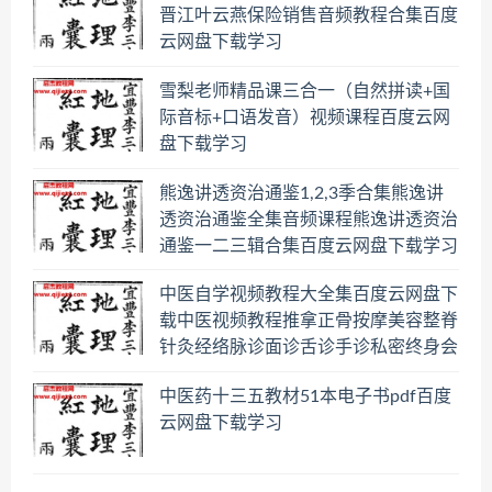
晋江叶云燕保险销售音频教程合集百度
云网盘下载学习
雪梨老师精品课三合一（自然拼读+国
际音标+口语发音）视频课程百度云网
盘下载学习
熊逸讲透资治通鉴1,2,3季合集熊逸讲
透资治通鉴全集音频课程熊逸讲透资治
通鉴一二三辑合集百度云网盘下载学习
中医自学视频教程大全集百度云网盘下
载中医视频教程推拿正骨按摩美容整脊
针灸经络脉诊面诊舌诊手诊私密终身会
员百度网盘共享群
中医药十三五教材51本电子书pdf百度
云网盘下载学习