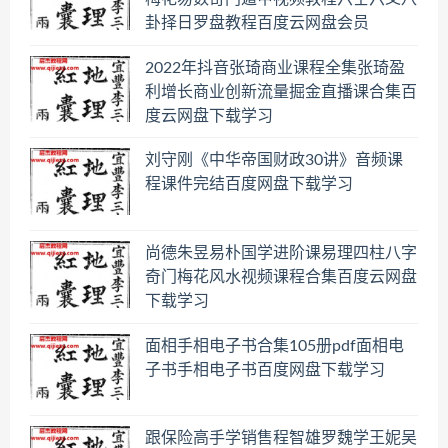
卦择日罗盘教程百度云网盘会员
2022年抖音张琦商业课程全集张琦盈
利增长商业创新流量掘金直播课合集百
度云网盘下载学习
刘守刚《中华帝国财政30讲》音频课
程课件完结百度网盘下载学习
尚德朱昱易朴国学进阶课易理四柱八字
奇门梅花风水视频课程合集百度云网盘
下载学习
面相手相电子书合集105册pdf面相电
子书手相电子书百度网盘下载学习
跟保险高手学销售程智雄罗魏学王妮吴