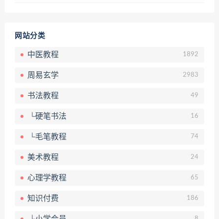
网站分类
中医教程
1892
周易玄学
2983
书法教程
49
└硬笔书法
16
└毛笔教程
74
美术教程
24
心理学教程
65
知识付费
186
└小学会员
8