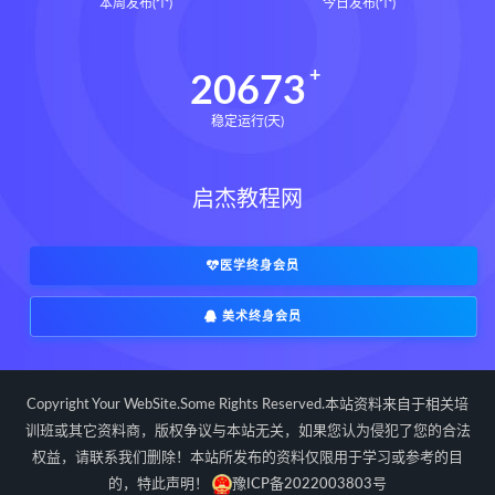
本周发布(个)
今日发布(个)
20673
稳定运行(天)
启杰教程网
医学终身会员
美术终身会员
Copyright Your WebSite.Some Rights Reserved.本站资料来自于相关培
训班或其它资料商，版权争议与本站无关，如果您认为侵犯了您的合法
权益，请联系我们删除！本站所发布的资料仅限用于学习或参考的目
的，特此声明！
豫ICP备2022003803号