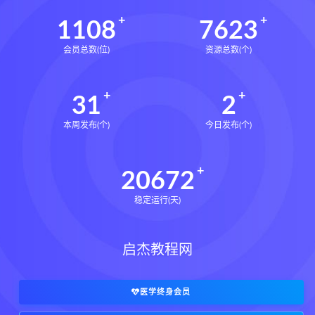
1108
7623
会员总数(位)
资源总数(个)
31
2
本周发布(个)
今日发布(个)
20672
稳定运行(天)
启杰教程网
医学终身会员