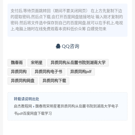
支付后,等待页面跳转回（期间不要关闭网页） 在上方先复制下边
的提取密码,然后点下载,会打开百度网盘链接地址 输入刚才复制的
密码 然后将文件选中保存到自己的百度网盘,就可以在手机上,电视
上,电脑上随时在线免费观看本资料低价众筹 白嫖党勿来
QQ咨询
魏春雨
宋明星
异质同构从岳麓书院到湖南大学
异质同构
异质同构电子书
异质同构pdf
异质同构网盘
异质同构下载
转载请说明出处
启杰教程网
»
魏春雨宋明星著异质同构从岳麓书院到湖南大学电子
书pdf百度网盘下载学习