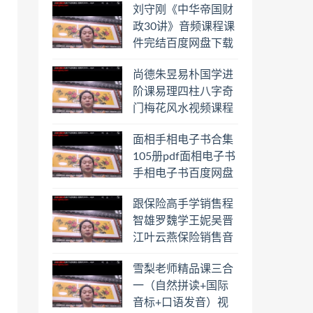
刘守刚《中华帝国财
盘下载学习
政30讲》音频课程课
件完结百度网盘下载
学习
尚德朱昱易朴国学进
阶课易理四柱八字奇
门梅花风水视频课程
合集百度云网盘下载
面相手相电子书合集
学习
105册pdf面相电子书
手相电子书百度网盘
下载学习
跟保险高手学销售程
智雄罗魏学王妮吴晋
江叶云燕保险销售音
频教程合集百度云网
雪梨老师精品课三合
盘下载学习
一（自然拼读+国际
音标+口语发音）视