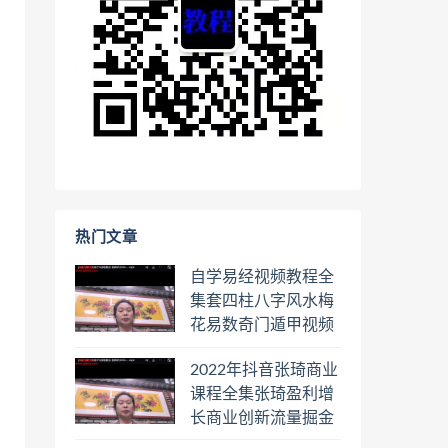
热门文章
自学易经视频教程全
集套四柱八字风水梅
花易数奇门遁甲视频
教程六壬六爻八卦择
2022年抖音张琦商业
日罗盘教程百度云网
课程全集张琦盈利增
盘会员
长商业创新流量掘金
直播课合集百度云网