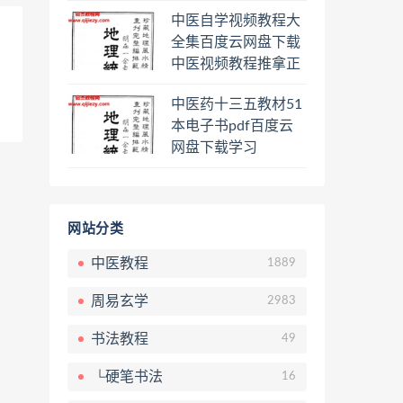
程熊逸讲透资治通鉴
中医自学视频教程大
一二三辑合集百度云
全集百度云网盘下载
网盘下载学习
中医视频教程推拿正
骨按摩美容整脊针灸
中医药十三五教材51
经络脉诊面诊舌诊手
本电子书pdf百度云
诊私密终身会员百度
网盘下载学习
网盘共享群
网站分类
中医教程
1889
周易玄学
2983
书法教程
49
└硬笔书法
16