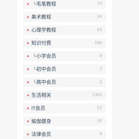
└毛笔教程
74
美术教程
24
心理学教程
65
知识付费
186
└小学会员
8
└初中会员
3
└高中会员
2
生活相关
1305
IT会员
12
瑜伽健身
39
法律会员
9