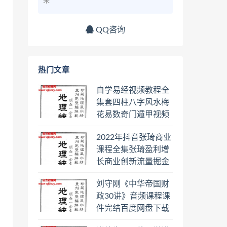
来
QQ咨询
热门文章
自学易经视频教程全
集套四柱八字风水梅
花易数奇门遁甲视频
教程六壬六爻八卦择
2022年抖音张琦商业
日罗盘教程百度云网
课程全集张琦盈利增
盘会员
长商业创新流量掘金
直播课合集百度云网
刘守刚《中华帝国财
盘下载学习
政30讲》音频课程课
件完结百度网盘下载
学习