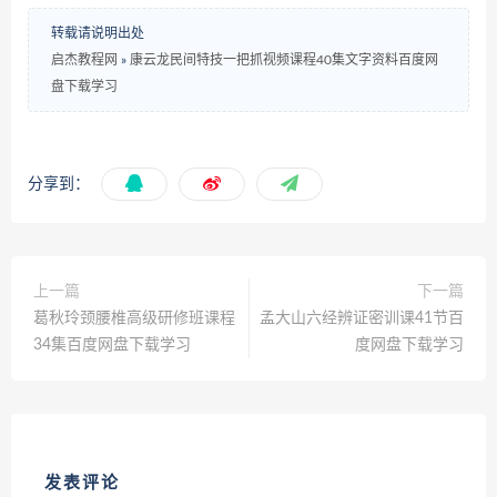
转载请说明出处
启杰教程网
»
康云龙民间特技一把抓视频课程40集文字资料百度网
盘下载学习
分享到：
上一篇
下一篇
葛秋玲颈腰椎高级研修班课程
孟大山六经辨证密训课41节百
34集百度网盘下载学习
度网盘下载学习
发表评论