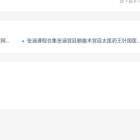
盘下载学
学习
张涵课程合集张涵宫廷躺瘦术宫廷太医药王针国医浊毒疗法视频课程百度网盘下载学习