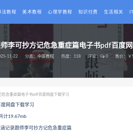
书法教程
美术教程
心理学教程
知识付费
生活相关
I
师李可抄方记危急重症篇电子书pdf百度
025-11-22
分类：
中医教程
热度：118
评论：
0
售价：￥9
危急重症篇电子书pdf百度网盘下载学习
百度网盘下载学习
19.67mb
22.张涵记录跟师李可抄方记危急重症篇