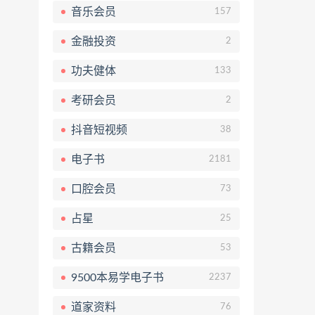
音乐会员
157
金融投资
2
功夫健体
133
考研会员
2
抖音短视频
38
电子书
2181
口腔会员
73
占星
25
古籍会员
53
9500本易学电子书
2237
道家资料
76