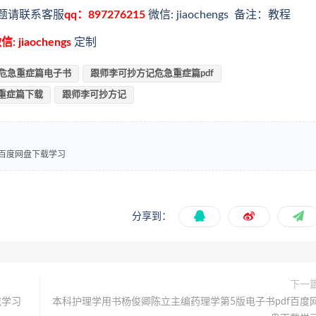
题请联系客服
qq：897276215
微信: jiaochengs 备注：教程
信: jiaochengs
定制
危急重症篇电子书
跟师李可抄方记危急重症篇pdf
重症篇下载
跟师李可抄方记
f百度网盘下载学习
分享到：
下一
载学习
本科护理学用书杨俊卿陈立主编药理学第5版电子书pdf百度