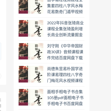
自学易经视频教程全
集套四柱八字风水梅
花易数奇门遁甲视频
教程六壬六爻八卦择
2022年抖音张琦商业
日罗盘教程百度云网
课程全集张琦盈利增
盘会员
长商业创新流量掘金
直播课合集百度云网
刘守刚《中华帝国财
盘下载学习
政30讲》音频课程课
件完结百度网盘下载
学习
尚德朱昱易朴国学进
阶课易理四柱八字奇
门梅花风水视频课程
合集百度云网盘下载
面相手相电子书合集
学习
105册pdf面相电子书
篇
手相电子书百度网盘
网
下载学习