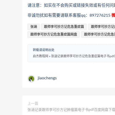
请注意：如实在不会购买或链接失效或有任何问
非诚勿扰如有需要请联系客服qq：897276215
微
张涵
跟师李可抄方记危急重症篇
跟师李可抄方记
跟师李可抄方记危急重症篇网盘
跟师李可抄方记危急
转载请说明出处
启杰教程网
»
张涵记录跟师李可抄方记危急重症篇电子书pd
jiaochengs
上一篇
张涵记录跟师李可抄方记肿瘤篇电子书pdf百度网盘下