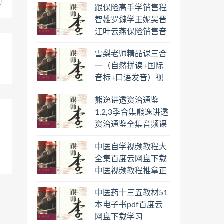
习
跟保险高手学销售程
智雄罗魏学王妮吴晋
江叶云燕保险销售音
频教程合集百度云网
雪梨老师精品课三合
盘下载学习
一（自然拼读+国际
音标+口语发音）视
频课程百度云网盘下
熊逸讲透资治通鉴
载学习
1,2,3季合集熊逸讲透
资治通鉴全集音频课
程熊逸讲透资治通鉴
中医自学视频教程大
一二三辑合集百度云
全集百度云网盘下载
网盘下载学习
中医视频教程推拿正
骨按摩美容整脊针灸
中医药十三五教材51
经络脉诊面诊舌诊手
本电子书pdf百度云
诊私密终身会员百度
网盘下载学习
网盘共享群