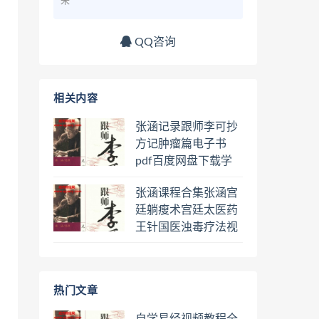
来
QQ咨询
相关内容
张涵记录跟师李可抄
方记肿瘤篇电子书
pdf百度网盘下载学
习
张涵课程合集张涵宫
廷躺瘦术宫廷太医药
王针国医浊毒疗法视
频课程百度网盘下载
学习
热门文章